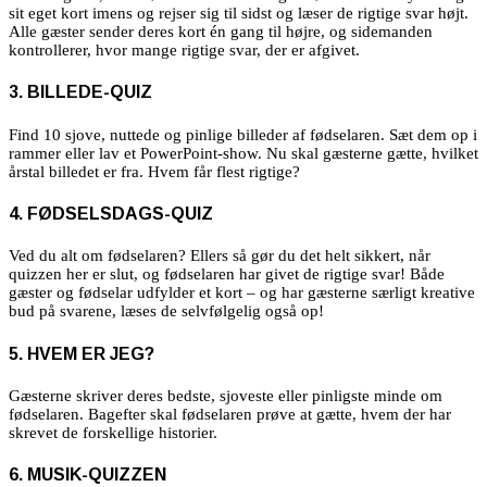
sit eget kort imens og rejser sig til sidst og læser de rigtige svar højt.
Alle gæster sender deres kort én gang til højre, og sidemanden
kontrollerer, hvor mange rigtige svar, der er afgivet.
3. BILLEDE-QUIZ
Find 10 sjove, nuttede og pinlige billeder af fødselaren. Sæt dem op i
rammer eller lav et PowerPoint-show. Nu skal gæsterne gætte, hvilket
årstal billedet er fra. Hvem får flest rigtige?
4. FØDSELSDAGS-QUIZ
Ved du alt om fødselaren? Ellers så gør du det helt sikkert, når
quizzen her er slut, og fødselaren har givet de rigtige svar! Både
gæster og fødselar udfylder et kort – og har gæsterne særligt kreative
bud på svarene, læses de selvfølgelig også op!
5. HVEM ER JEG?
Gæsterne skriver deres bedste, sjoveste eller pinligste minde om
fødselaren. Bagefter skal fødselaren prøve at gætte, hvem der har
skrevet de forskellige historier.
6. MUSIK-QUIZZEN