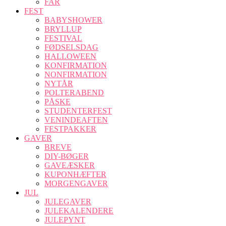
FAR
FEST
BABYSHOWER
BRYLLUP
FESTIVAL
FØDSELSDAG
HALLOWEEN
KONFIRMATION
NONFIRMATION
NYTÅR
POLTERABEND
PÅSKE
STUDENTERFEST
VENINDEAFTEN
FESTPAKKER
GAVER
BREVE
DIY-BØGER
GAVEÆSKER
KUPONHÆFTER
MORGENGAVER
JUL
JULEGAVER
JULEKALENDERE
JULEPYNT