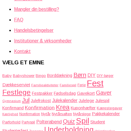
Mangler din bestilling?
FAQ
Handelsbetingelser
Institutioner & virksomheder
Kontakt
VÆLG ET EMNE
Børn
DIY
Borddækning
Baby
Babyshower
Bingo
DIY-bøger
Fest
Dækkeserviet
Familieaktiviteter
Ferie
Familiespil
Festlege
Gaver
Gavekort
Festpakker
Fødselsdag
Jul
Julekalender
Julefrokost
Julelege
Julespil
Gymnasium
Krea
Konfirmation
Kuponhæfter
Konfirmand
Kærestegaver
Pakkekalender
Nytår
Nytårsaften
Nonfirmation
Nytårslege
Kærlighed
Spil
Quiz
Polterabend
Student
Parforhold
Partyspil
Underholdning
Studenterfest