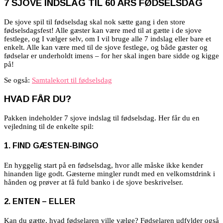
7 SJOVE INDSLAG TIL 60 ÅRS FØDSELSDAG
De sjove spil til fødselsdag skal nok sætte gang i den store
fødselsdagsfest! Alle gæster kan være med til at gætte i de sjove
festlege, og I vælger selv, om I vil bruge alle 7 indslag eller bare et
enkelt. Alle kan være med til de sjove festlege, og både gæster og
fødselar er underholdt imens – for her skal ingen bare sidde og kigge
på!
Se også:
Samtalekort til fødselsdag
HVAD FÅR DU?
Pakken indeholder 7 sjove indslag til fødselsdag. Her får du en
vejledning til de enkelte spil:
1. FIND GÆSTEN-BINGO
En hyggelig start på en fødselsdag, hvor alle måske ikke kender
hinanden lige godt. Gæsterne mingler rundt med en velkomstdrink i
hånden og prøver at få fuld banko i de sjove beskrivelser.
2. ENTEN – ELLER
Kan du gætte, hvad fødselaren ville vælge? Fødselaren udfylder også