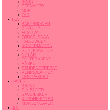
BØRN
TEENAGER
MOR
FAR
FEST
BABYSHOWER
BRYLLUP
FESTIVAL
FØDSELSDAG
HALLOWEEN
KONFIRMATION
NONFIRMATION
NYTÅR
POLTERABEND
PÅSKE
STUDENTERFEST
VENINDEAFTEN
FESTPAKKER
GAVER
BREVE
DIY-BØGER
GAVEÆSKER
KUPONHÆFTER
MORGENGAVER
JUL