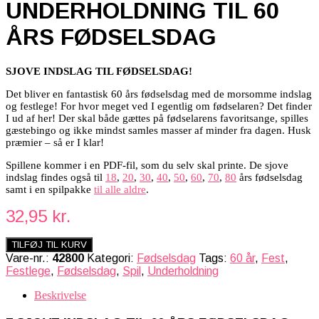
UNDERHOLDNING TIL 60
ÅRS FØDSELSDAG
SJOVE INDSLAG TIL FØDSELSDAG!
Det bliver en fantastisk 60 års fødselsdag med de morsomme indslag
og festlege! For hvor meget ved I egentlig om fødselaren? Det finder
I ud af her! Der skal både gættes på fødselarens favoritsange, spilles
gæstebingo og ikke mindst samles masser af minder fra dagen. Husk
præmier – så er I klar!
Spillene kommer i en PDF-fil, som du selv skal printe. De sjove
indslag findes også til
18
,
20
,
30
,
40
,
50
,
60
,
70
,
80
års fødselsdag
samt i en spilpakke
til alle aldre
.
32,95
kr.
TILFØJ TIL KURV
Vare-nr.:
42800
Kategori:
Fødselsdag
Tags:
60 år
,
Fest
,
Festlege
,
Fødselsdag
,
Spil
,
Underholdning
Beskrivelse