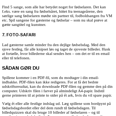
Find 5 sange, som alle har betydet noget for fødselaren. Det kan
f.eks. være en sang fra fødselsåret, hittet fra teenageårene, den
særlige sang fødselaren mødte sin partner til, fodboldsangen fra VM
etc. Spil sangene for gæsterne og fødselar – som nu skal prøve at
gætte sangtitel og kunstner.
7. FOTO-SAFARI
Lad gæsterne samle minder fra den dejlige fødselsdag. Med den
sjove festleg, får alle knipset løs og taget de sjoveste billeder. Husk
at fortælle, hvor billederne skal sendes hen – om det er til en email
eller til telefonen.
SÅDAN GØR DU
Spillene kommer i en PDF-fil, som du modtager i din email-
indbakke. PDF-filen kan ikke redigeres. For at få det bedste
udskriftsresultat, kan du downloade PDF-filen og gemme den på din
computer. Udskriv filen i farver på almindeligt A4-papir. Indstil
gerne printeren til at printe to sider på ét ark, hvis du vil spare papir.
Vælg ét eller alle festlige indslag ud. Læg spillene som bordpynt på
fødselsdagsbordet eller del dem rundt til fødselsdagen.
Til
billedquizzen skal du bruge 10 billeder af fødselaren – og til