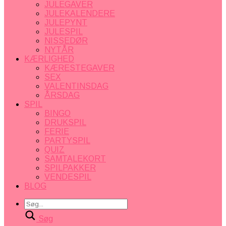
JULEGAVER
JULEKALENDERE
JULEPYNT
JULESPIL
NISSEDØR
NYTÅR
KÆRLIGHED
KÆRESTEGAVER
SEX
VALENTINSDAG
ÅRSDAG
SPIL
BINGO
DRUKSPIL
FERIE
PARTYSPIL
QUIZ
SAMTALEKORT
SPILPAKKER
VENDESPIL
BLOG
Søg