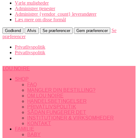
Vælg muligheder
Administrer tjenester
Administrer {vendor_count} leverandører
Læs mere om disse formål
Se
Godkend
Afvis
Se præferencer
Gem præferencer
præferencer
Privatlivspolitik
Privatlivspolitik
LOU NOIRE
SHOP
FAQ
MANGLER DIN BESTILLING?
OM LOU NOIRE
HANDELSBETINGELSER
PRIVATLIVSPOLITIK
SÅDAN FUNGERER DET
INSTITUTIONER & VIRKSOMHEDER
KONTAKT
FAMILIE
BABY