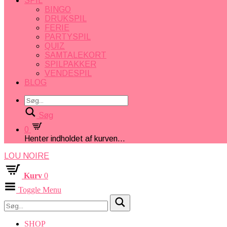
SPIL
BINGO
DRUKSPIL
FERIE
PARTYSPIL
QUIZ
SAMTALEKORT
SPILPAKKER
VENDESPIL
BLOG
Søg
0
Henter indholdet af kurven...
LOU NOIRE
Kurv
0
Toggle Menu
SHOP