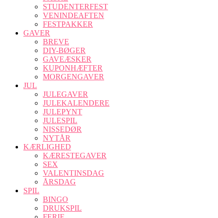
STUDENTERFEST
VENINDEAFTEN
FESTPAKKER
GAVER
BREVE
DIY-BØGER
GAVEÆSKER
KUPONHÆFTER
MORGENGAVER
JUL
JULEGAVER
JULEKALENDERE
JULEPYNT
JULESPIL
NISSEDØR
NYTÅR
KÆRLIGHED
KÆRESTEGAVER
SEX
VALENTINSDAG
ÅRSDAG
SPIL
BINGO
DRUKSPIL
FERIE