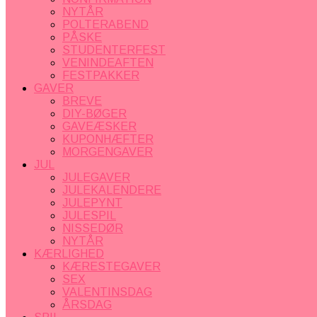
NYTÅR
POLTERABEND
PÅSKE
STUDENTERFEST
VENINDEAFTEN
FESTPAKKER
GAVER
BREVE
DIY-BØGER
GAVEÆSKER
KUPONHÆFTER
MORGENGAVER
JUL
JULEGAVER
JULEKALENDERE
JULEPYNT
JULESPIL
NISSEDØR
NYTÅR
KÆRLIGHED
KÆRESTEGAVER
SEX
VALENTINSDAG
ÅRSDAG