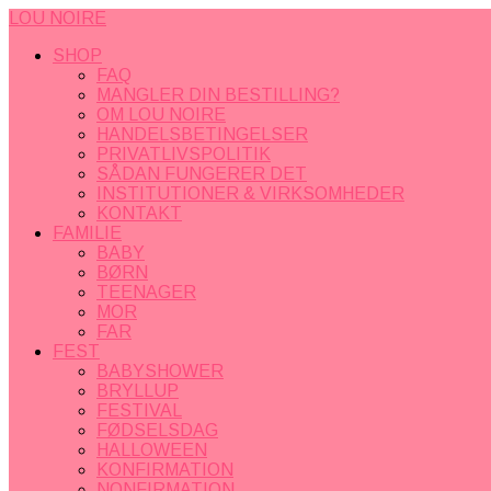
LOU NOIRE
SHOP
FAQ
MANGLER DIN BESTILLING?
OM LOU NOIRE
HANDELSBETINGELSER
PRIVATLIVSPOLITIK
SÅDAN FUNGERER DET
INSTITUTIONER & VIRKSOMHEDER
KONTAKT
FAMILIE
BABY
BØRN
TEENAGER
MOR
FAR
FEST
BABYSHOWER
BRYLLUP
FESTIVAL
FØDSELSDAG
HALLOWEEN
KONFIRMATION
NONFIRMATION