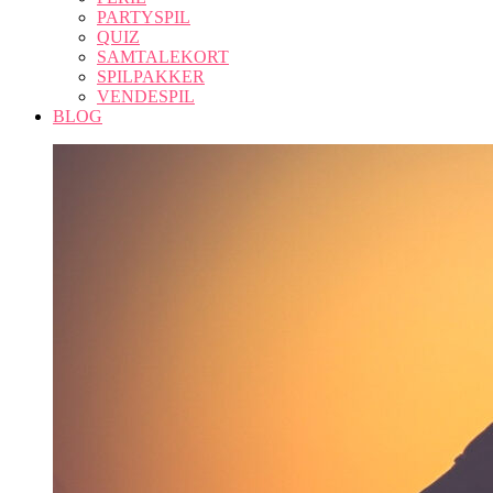
PARTYSPIL
QUIZ
SAMTALEKORT
SPILPAKKER
VENDESPIL
BLOG