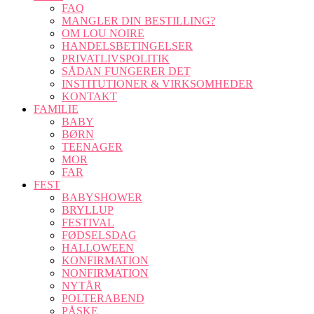
FAQ
MANGLER DIN BESTILLING?
OM LOU NOIRE
HANDELSBETINGELSER
PRIVATLIVSPOLITIK
SÅDAN FUNGERER DET
INSTITUTIONER & VIRKSOMHEDER
KONTAKT
FAMILIE
BABY
BØRN
TEENAGER
MOR
FAR
FEST
BABYSHOWER
BRYLLUP
FESTIVAL
FØDSELSDAG
HALLOWEEN
KONFIRMATION
NONFIRMATION
NYTÅR
POLTERABEND
PÅSKE