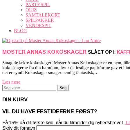
PARTYSPIL
QUIZ
SAMTALEKORT
SPILPAKKER
VENDESPIL
BLOG
MOSTER ANNAS KOKOSKAGER
SLÅET OP I:
KAFF
Smag de lækre kokoskager! Moster Annas Kokoskager er en nem, lille 
kokoskagerne fra din barndom, hvor de festlige papirforme gav et hint
det er synd! Kokoskager smager nemlig fantastisk,…
Læs mere
Søg
Søg
efter:
DIN KURV
VIL DU HAVE FESTIDEERNE FØRST?
Få 15% på dit første køb, når du tilmelder dig nyhedsbrevet.
Læ
Skriv dit fornavn