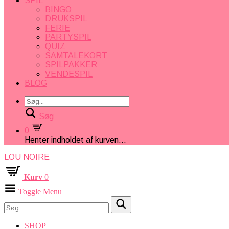
SPIL
BINGO
DRUKSPIL
FERIE
PARTYSPIL
QUIZ
SAMTALEKORT
SPILPAKKER
VENDESPIL
BLOG
Søg
0
Henter indholdet af kurven...
LOU NOIRE
Kurv
0
Toggle Menu
SHOP