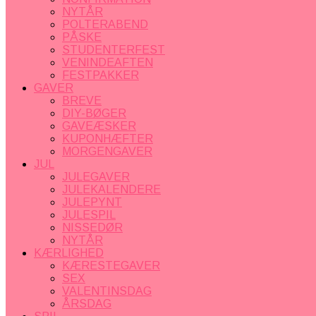
NYTÅR
POLTERABEND
PÅSKE
STUDENTERFEST
VENINDEAFTEN
FESTPAKKER
GAVER
BREVE
DIY-BØGER
GAVEÆSKER
KUPONHÆFTER
MORGENGAVER
JUL
JULEGAVER
JULEKALENDERE
JULEPYNT
JULESPIL
NISSEDØR
NYTÅR
KÆRLIGHED
KÆRESTEGAVER
SEX
VALENTINSDAG
ÅRSDAG