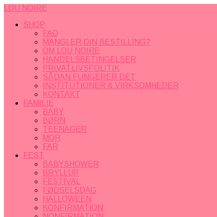
LOU NOIRE
SHOP
FAQ
MANGLER DIN BESTILLING?
OM LOU NOIRE
HANDELSBETINGELSER
PRIVATLIVSPOLITIK
SÅDAN FUNGERER DET
INSTITUTIONER & VIRKSOMHEDER
KONTAKT
FAMILIE
BABY
BØRN
TEENAGER
MOR
FAR
FEST
BABYSHOWER
BRYLLUP
FESTIVAL
FØDSELSDAG
HALLOWEEN
KONFIRMATION
NONFIRMATION