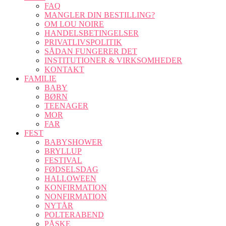
FAQ
MANGLER DIN BESTILLING?
OM LOU NOIRE
HANDELSBETINGELSER
PRIVATLIVSPOLITIK
SÅDAN FUNGERER DET
INSTITUTIONER & VIRKSOMHEDER
KONTAKT
FAMILIE
BABY
BØRN
TEENAGER
MOR
FAR
FEST
BABYSHOWER
BRYLLUP
FESTIVAL
FØDSELSDAG
HALLOWEEN
KONFIRMATION
NONFIRMATION
NYTÅR
POLTERABEND
PÅSKE