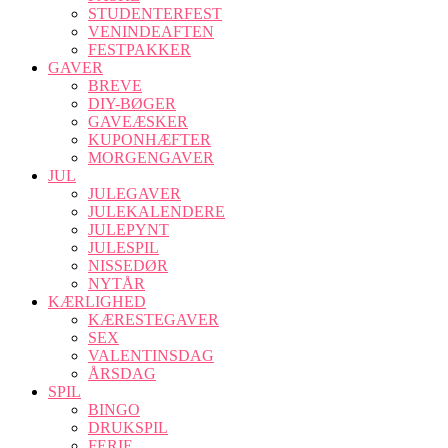
STUDENTERFEST
VENINDEAFTEN
FESTPAKKER
GAVER
BREVE
DIY-BØGER
GAVEÆSKER
KUPONHÆFTER
MORGENGAVER
JUL
JULEGAVER
JULEKALENDERE
JULEPYNT
JULESPIL
NISSEDØR
NYTÅR
KÆRLIGHED
KÆRESTEGAVER
SEX
VALENTINSDAG
ÅRSDAG
SPIL
BINGO
DRUKSPIL
FERIE