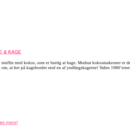
E & KAGE
muffin med kokos, som er hurtig at bage. Modsat kokosmakroner er det
 om, at her på kagebordet stod en af yndlingskagerne! Siden 1980’ernes
s mere!