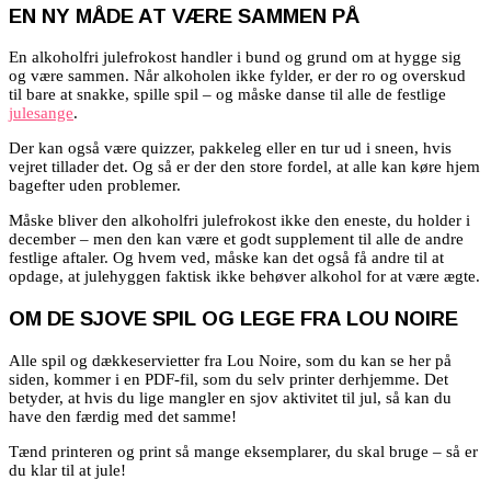
EN NY MÅDE AT VÆRE SAMMEN PÅ
En alkoholfri julefrokost handler i bund og grund om at hygge sig
og være sammen. Når alkoholen ikke fylder, er der ro og overskud
til bare at snakke, spille spil – og måske danse til alle de festlige
julesange
.
Der kan også være quizzer, pakkeleg eller en tur ud i sneen, hvis
vejret tillader det. Og så er der den store fordel, at alle kan køre hjem
bagefter uden problemer.
Måske bliver den alkoholfri julefrokost ikke den eneste, du holder i
december – men den kan være et godt supplement til alle de andre
festlige aftaler. Og hvem ved, måske kan det også få andre til at
opdage, at julehyggen faktisk ikke behøver alkohol for at være ægte.
OM DE SJOVE SPIL OG LEGE FRA LOU NOIRE
Alle spil og dækkeservietter fra Lou Noire, som du kan se her på
siden, kommer i en PDF-fil, som du selv printer derhjemme. Det
betyder, at hvis du lige mangler en sjov aktivitet til jul, så kan du
have den færdig med det samme!
Tænd printeren og print så mange eksemplarer, du skal bruge – så er
du klar til at jule!