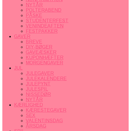
NYTÅR
POLTERABEND
PÅSKE
STUDENTERFEST
VENINDEAFTEN
FESTPAKKER
GAVER
BREVE
DIY-BØGER
GAVEÆSKER
KUPONHÆFTER
MORGENGAVER
JUL
JULEGAVER
JULEKALENDERE
JULEPYNT
JULESPIL
NISSEDØR
NYTÅR
KÆRLIGHED
KÆRESTEGAVER
SEX
VALENTINSDAG
ÅRSDAG