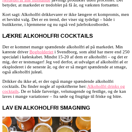
fjerdedel af alle husstande
jævnligt produkter uden procenter. Det
betyder, at markedet er tredoblet på få år, og væksten fortsætter.
Kort sagt: Alkoholfri drikkevarer er ikke længere et kompromis, men
et bevidst valg. Det er en trend, der viser sig tydeligt – både i
butikkerne, i hjemmene og nu også ved julefrokostbordet.
LÆKRE ALKOHOLFRI COCKTAILS
Der er kommet mange spændende alkoholfri øl på markedet. Min
kæreste driver
Bogholderiet
i Svendborg, som altid har mere end 250
specialøl i køleskabet. Mindst 15-20 af dem er alkoholfri – og det er
mig, der er testsmager! Jeg ved derfor, at udvalget af alkoholfri øl er
eksploderet i de seneste år, og der er så meget spændende at smage,
også alkoholfri juleøl.
Drikker du ikke øl, er der også mange spændende alkoholfri
cocktails. Du finder nogle af opskrifterne her:
Alkoholfri drinks og
cocktails
. De er både farverige, velsmagende og festlige, og de kan
laves i mange variationer – fra søde og frugtige til friske og bitre.
LAV EN ALKOHOLFRI SMAGNING