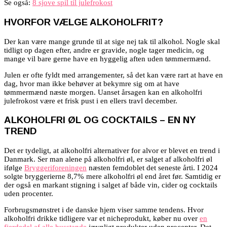
Se også:
8 sjove spil til julefrokost
HVORFOR VÆLGE ALKOHOLFRIT?
Der kan være mange grunde til at sige nej tak til alkohol. Nogle skal
tidligt op dagen efter, andre er gravide, nogle tager medicin, og
mange vil bare gerne have en hyggelig aften uden tømmermænd.
Julen er ofte fyldt med arrangementer, så det kan være rart at have en
dag, hvor man ikke behøver at bekymre sig om at have
tømmermænd næste morgen. Uanset årsagen kan en alkoholfri
julefrokost være et frisk pust i en ellers travl december.
ALKOHOLFRI ØL OG COCKTAILS – EN NY
TREND
Det er tydeligt, at alkoholfri alternativer for alvor er blevet en trend i
Danmark. Ser man alene på alkoholfri øl, er salget af alkoholfri øl
ifølge
Bryggeriforeningen
næsten femdoblet det seneste årti. I 2024
solgte bryggerierne 8,7% mere alkoholfri øl end året før. Samtidig er
der også en markant stigning i salget af både vin, cider og cocktails
uden procenter.
Forbrugsmønstret i de danske hjem viser samme tendens. Hvor
alkoholfri drikke tidligere var et nicheprodukt, køber nu over
en