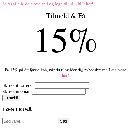
Se også alle de sjove spil og lege til jul – klik her!
Tilmeld & Få
15%
Få 15% på dit første køb, når du tilmelder dig nyhedsbrevet. Læs mere
her
!
Skriv dit fornavn
Skriv din email
LÆS OGSÅ…
Søg
Søg
efter: