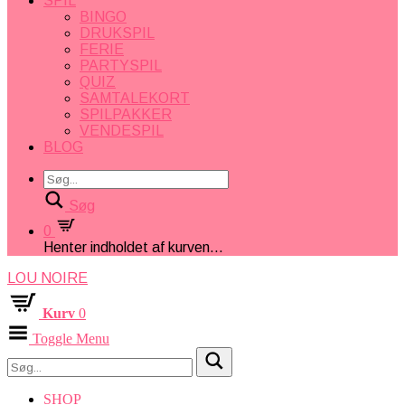
SPIL
BINGO
DRUKSPIL
FERIE
PARTYSPIL
QUIZ
SAMTALEKORT
SPILPAKKER
VENDESPIL
BLOG
Søg
0
Henter indholdet af kurven...
LOU NOIRE
Kurv
0
Toggle Menu
SHOP