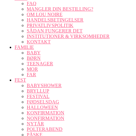
FAQ
MANGLER DIN BESTILLING?
OM LOU NOIRE
HANDELSBETINGELSER
PRIVATLIVSPOLITIK
SÅDAN FUNGERER DET
INSTITUTIONER & VIRKSOMHEDER
KONTAKT
FAMILIE
BABY
BØRN
TEENAGER
MOR
FAR
FEST
BABYSHOWER
BRYLLUP
FESTIVAL
FØDSELSDAG
HALLOWEEN
KONFIRMATION
NONFIRMATION
NYTÅR
POLTERABEND
PÅSKE