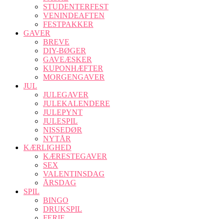
STUDENTERFEST
VENINDEAFTEN
FESTPAKKER
GAVER
BREVE
DIY-BØGER
GAVEÆSKER
KUPONHÆFTER
MORGENGAVER
JUL
JULEGAVER
JULEKALENDERE
JULEPYNT
JULESPIL
NISSEDØR
NYTÅR
KÆRLIGHED
KÆRESTEGAVER
SEX
VALENTINSDAG
ÅRSDAG
SPIL
BINGO
DRUKSPIL
FERIE