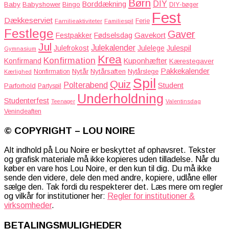
Børn
DIY
Borddækning
Baby
Babyshower
Bingo
DIY-bøger
Fest
Dækkeserviet
Familieaktiviteter
Ferie
Familiespil
Festlege
Gaver
Gavekort
Festpakker
Fødselsdag
Jul
Julekalender
Julefrokost
Julelege
Julespil
Gymnasium
Krea
Konfirmation
Kuponhæfter
Konfirmand
Kærestegaver
Pakkekalender
Nytår
Nytårsaften
Nonfirmation
Nytårslege
Kærlighed
Spil
Quiz
Polterabend
Student
Parforhold
Partyspil
Underholdning
Studenterfest
Teenager
Valentinsdag
Venindeaften
© COPYRIGHT – LOU NOIRE
Alt indhold på Lou Noire er beskyttet af ophavsret. Tekster
og grafisk materiale må ikke kopieres uden tilladelse. Når du
køber en vare hos Lou Noire, er den kun til dig. Du må ikke
sende den videre, dele den med andre, kopiere, udlåne eller
sælge den. Tak fordi du respekterer det. Læs mere om regler
og vilkår for institutioner her:
Regler for institutioner &
virksomheder
.
BETALINGSMULIGHEDER