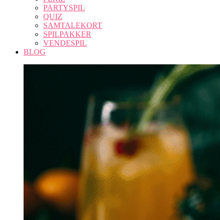
PARTYSPIL
QUIZ
SAMTALEKORT
SPILPAKKER
VENDESPIL
BLOG