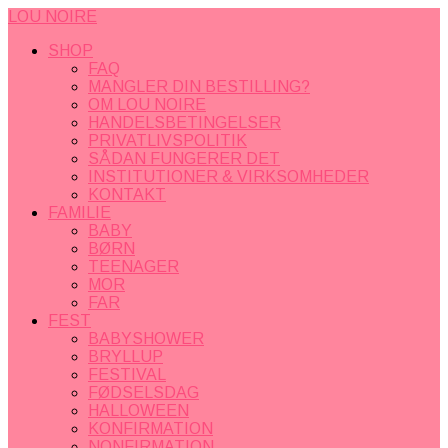
LOU NOIRE
SHOP
FAQ
MANGLER DIN BESTILLING?
OM LOU NOIRE
HANDELSBETINGELSER
PRIVATLIVSPOLITIK
SÅDAN FUNGERER DET
INSTITUTIONER & VIRKSOMHEDER
KONTAKT
FAMILIE
BABY
BØRN
TEENAGER
MOR
FAR
FEST
BABYSHOWER
BRYLLUP
FESTIVAL
FØDSELSDAG
HALLOWEEN
KONFIRMATION
NONFIRMATION