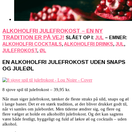
ALKOHOLFRI JULEFROKOST – EN NY
TRADITION ER PÅ VEJ!
SLÅET OP I:
JUL
– EMNER:
ALKOHOLFRI COCKTAILS
,
ALKOHOLFRI DRINKS
,
JUL
,
JULEFROKOST
,
ØL
EN ALKOHOLFRI JULEFROKOST UDEN SNAPS
OG JULEØL
8 sjove spil til julefrokost – 39,95 kr.
Når man siger julefrokost, tænker de fleste straks på sild, snaps og øl
i lange baner. Det er en stærk tradition, at der bliver drukket godt til,
når vi samles om julebordet. Men tiderne ændrer sig, og flere og
flere vælger at holde en alkoholfri julefrokost. Og det kan sagtens
være både festligt, hyggeligt og fuld af lækre øl og cocktails – uden
alkohol.