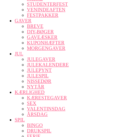
STUDENTERFEST
VENINDEAFTEN
FESTPAKKER
GAVER
BREVE
DIY-BØGER
GAVEÆSKER
KUPONHÆFTER
MORGENGAVER
JUL
JULEGAVER
JULEKALENDERE
JULEPYNT
JULESPIL
NISSEDØR
NYTÅR
KÆRLIGHED
KÆRESTEGAVER
SEX
VALENTINSDAG
ÅRSDAG
SPIL
BINGO
DRUKSPIL
FERIE