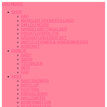
LOU NOIRE
SHOP
FAQ
MANGLER DIN BESTILLING?
OM LOU NOIRE
HANDELSBETINGELSER
PRIVATLIVSPOLITIK
SÅDAN FUNGERER DET
INSTITUTIONER & VIRKSOMHEDER
KONTAKT
FAMILIE
BABY
BØRN
TEENAGER
MOR
FAR
FEST
BABYSHOWER
BRYLLUP
FESTIVAL
FØDSELSDAG
HALLOWEEN
KONFIRMATION
NONFIRMATION