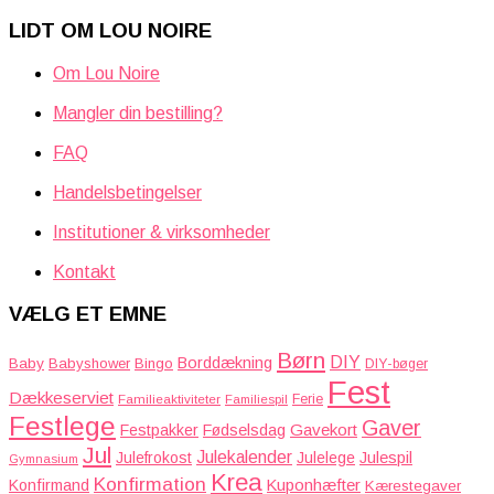
LIDT OM LOU NOIRE
Om Lou Noire
Mangler din bestilling?
FAQ
Handelsbetingelser
Institutioner & virksomheder
Kontakt
VÆLG ET EMNE
Børn
DIY
Borddækning
Baby
Babyshower
Bingo
DIY-bøger
Fest
Dækkeserviet
Familieaktiviteter
Ferie
Familiespil
Festlege
Gaver
Gavekort
Festpakker
Fødselsdag
Jul
Julekalender
Julefrokost
Julelege
Julespil
Gymnasium
Krea
Konfirmation
Kuponhæfter
Konfirmand
Kærestegaver