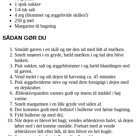
1 spsk sukker
1/4 tsk salt
4 æg (blommer og æggehvide skilles!)
250 g mel
Margarine til bagning
SÅDAN GØR DU
Smuldr gæren i en skål og rør den ud med lidt af mælken.
Smelt smørret i en gryde, hæld mælken i og lad den blive
lunken.
Pisk sukker, salt og æggeblommer i og hæld blandingen ned
til gæren.
Vend melet i og stil dejen til hævning ca. 45 minutter.
Pisk æggehviderne stive og vend dem forsigtigt i dejen med
en dejskraber.
Æbleskivepanden varmes godt op imens til middel / høj
varme.
Smelt margarinen i en lille gryde ved siden af.
Der kommes godt med fedtstof i hullerne ved første bagning.
Fyld hullerne op med dej.
Når dejen er blevet let bagt, vendes æbleskiven halvt, så dejen
løber ned i det tomme område. Fortsæt med at vende
æbleskiven lidt efter lidt, til den bliver en hel kugle.