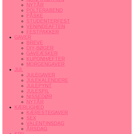
NYTÅR
POLTERABEND
PÅSKE
STUDENTERFEST
VENINDEAFTEN
FESTPAKKER
GAVER
BREVE
DIY-BØGER
GAVEÆSKER
KUPONHÆFTER
MORGENGAVER
JUL
JULEGAVER
JULEKALENDERE
JULEPYNT
JULESPIL
NISSEDØR
NYTÅR
KÆRLIGHED
KÆRESTEGAVER
SEX
VALENTINSDAG
ÅRSDAG