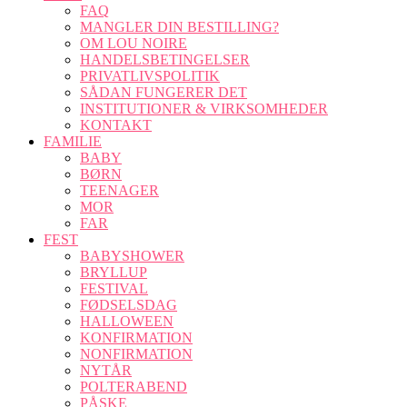
FAQ
MANGLER DIN BESTILLING?
OM LOU NOIRE
HANDELSBETINGELSER
PRIVATLIVSPOLITIK
SÅDAN FUNGERER DET
INSTITUTIONER & VIRKSOMHEDER
KONTAKT
FAMILIE
BABY
BØRN
TEENAGER
MOR
FAR
FEST
BABYSHOWER
BRYLLUP
FESTIVAL
FØDSELSDAG
HALLOWEEN
KONFIRMATION
NONFIRMATION
NYTÅR
POLTERABEND
PÅSKE