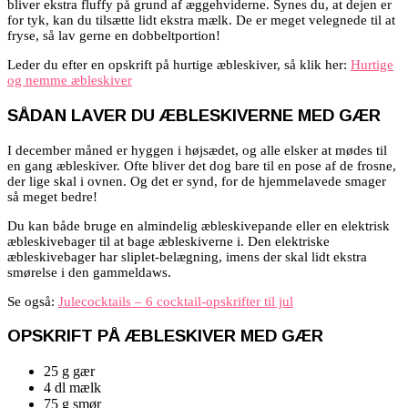
bliver ekstra fluffy på grund af æggehviderne. Synes du, at dejen er
for tyk, kan du tilsætte lidt ekstra mælk. De er meget velegnede til at
fryse, så lav gerne en dobbeltportion!
Leder du efter en opskrift på hurtige æbleskiver, så klik her:
Hurtige
og nemme æbleskiver
SÅDAN LAVER DU ÆBLESKIVERNE MED GÆR
I december måned er hyggen i højsædet, og alle elsker at mødes til
en gang æbleskiver. Ofte bliver det dog bare til en pose af de frosne,
der lige skal i ovnen. Og det er synd, for de hjemmelavede smager
så meget bedre!
Du kan både bruge en almindelig æbleskivepande eller en elektrisk
æbleskivebager til at bage æbleskiverne i. Den elektriske
æbleskivebager har sliplet-belægning, imens der skal lidt ekstra
smørelse i den gammeldaws.
Se også:
Julecocktails – 6 cocktail-opskrifter til jul
OPSKRIFT PÅ ÆBLESKIVER MED GÆR
25 g gær
4 dl mælk
75 g smør