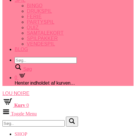
SPIL
BINGO
DRUKSPIL
FERIE
PARTYSPIL
QUIZ
SAMTALEKORT
SPILPAKKER
VENDESPIL
BLOG
Søg
0
Henter indholdet af kurven...
LOU NOIRE
Kurv
0
Toggle Menu
SHOP