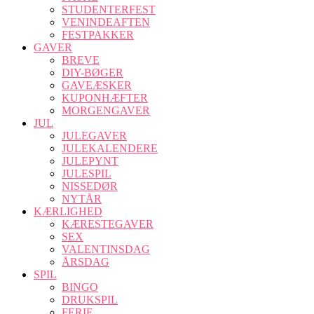
STUDENTERFEST
VENINDEAFTEN
FESTPAKKER
GAVER
BREVE
DIY-BØGER
GAVEÆSKER
KUPONHÆFTER
MORGENGAVER
JUL
JULEGAVER
JULEKALENDERE
JULEPYNT
JULESPIL
NISSEDØR
NYTÅR
KÆRLIGHED
KÆRESTEGAVER
SEX
VALENTINSDAG
ÅRSDAG
SPIL
BINGO
DRUKSPIL
FERIE