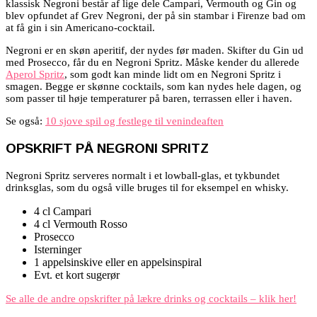
klassisk Negroni består af lige dele Campari, Vermouth og Gin og
blev opfundet af Grev Negroni, der på sin stambar i Firenze bad om
at få gin i sin Americano-cocktail.
Negroni er en skøn aperitif, der nydes før maden. Skifter du Gin ud
med Prosecco, får du en Negroni Spritz. Måske kender du allerede
Aperol Spritz
, som godt kan minde lidt om en Negroni Spritz i
smagen. Begge er skønne cocktails, som kan nydes hele dagen, og
som passer til høje temperaturer på baren, terrassen eller i haven.
Se også:
10 sjove spil og festlege til venindeaften
OPSKRIFT PÅ NEGRONI SPRITZ
Negroni Spritz serveres normalt i et lowball-glas, et tykbundet
drinksglas, som du også ville bruges til for eksempel en whisky.
4 cl Campari
4 cl Vermouth Rosso
Prosecco
Isterninger
1 appelsinskive eller en appelsinspiral
Evt. et kort sugerør
Se alle de andre opskrifter på lækre drinks og cocktails – klik her!