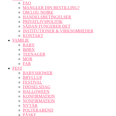
FAQ
MANGLER DIN BESTILLING?
OM LOU NOIRE
HANDELSBETINGELSER
PRIVATLIVSPOLITIK
SÅDAN FUNGERER DET
INSTITUTIONER & VIRKSOMHEDER
KONTAKT
FAMILIE
BABY
BØRN
TEENAGER
MOR
FAR
FEST
BABYSHOWER
BRYLLUP
FESTIVAL
FØDSELSDAG
HALLOWEEN
KONFIRMATION
NONFIRMATION
NYTÅR
POLTERABEND
PÅSKE