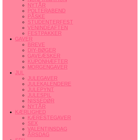
NYTÅR
POLTERABEND
PÅSKE
STUDENTERFEST
VENINDEAFTEN
FESTPAKKER
GAVER
BREVE
DIY-BØGER
GAVEÆSKER
KUPONHÆFTER
MORGENGAVER
JUL
JULEGAVER
JULEKALENDERE
JULEPYNT
JULESPIL
NISSEDØR
NYTÅR
KÆRLIGHED
KÆRESTEGAVER
SEX
VALENTINSDAG
ÅRSDAG