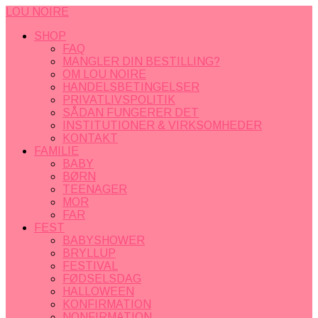
LOU NOIRE
SHOP
FAQ
MANGLER DIN BESTILLING?
OM LOU NOIRE
HANDELSBETINGELSER
PRIVATLIVSPOLITIK
SÅDAN FUNGERER DET
INSTITUTIONER & VIRKSOMHEDER
KONTAKT
FAMILIE
BABY
BØRN
TEENAGER
MOR
FAR
FEST
BABYSHOWER
BRYLLUP
FESTIVAL
FØDSELSDAG
HALLOWEEN
KONFIRMATION
NONFIRMATION