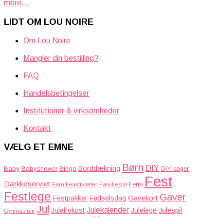
mere...
LIDT OM LOU NOIRE
Om Lou Noire
Mangler din bestilling?
FAQ
Handelsbetingelser
Institutioner & virksomheder
Kontakt
VÆLG ET EMNE
Børn
DIY
Borddækning
Baby
Babyshower
Bingo
DIY-bøger
Fest
Dækkeserviet
Familieaktiviteter
Ferie
Familiespil
Festlege
Gaver
Gavekort
Festpakker
Fødselsdag
Jul
Julekalender
Julefrokost
Julelege
Julespil
Gymnasium