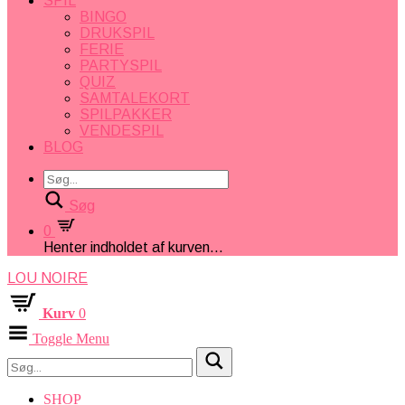
SPIL
BINGO
DRUKSPIL
FERIE
PARTYSPIL
QUIZ
SAMTALEKORT
SPILPAKKER
VENDESPIL
BLOG
Søg
0
Henter indholdet af kurven...
LOU NOIRE
Kurv
0
Toggle Menu
SHOP