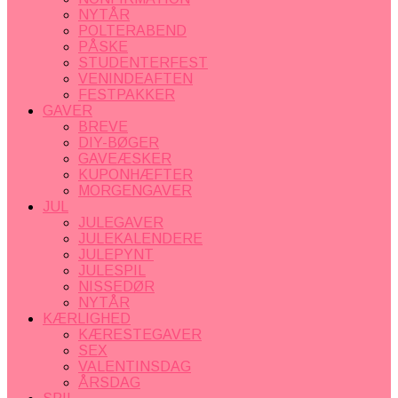
NYTÅR
POLTERABEND
PÅSKE
STUDENTERFEST
VENINDEAFTEN
FESTPAKKER
GAVER
BREVE
DIY-BØGER
GAVEÆSKER
KUPONHÆFTER
MORGENGAVER
JUL
JULEGAVER
JULEKALENDERE
JULEPYNT
JULESPIL
NISSEDØR
NYTÅR
KÆRLIGHED
KÆRESTEGAVER
SEX
VALENTINSDAG
ÅRSDAG