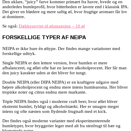
Den uklare, “juicy” farve kommer primært fra havre, hvede og en
anderledes humleprofil, hvor bitterheden er lavere end i klassisk IPA.
Det giver en blødere og mere saftig øl, hvor frugtige aromaer får lov
at dominere.
Se også:
Dækkeserviet til ølsmagning – 10 øl
FORSKELLIGE TYPER AF NEIPA
NEIPA er ikke bare én øltype. Der findes mange variationer med
forskellige udtryk.
Single NEIPA er den lettere version, hvor humlen er mere
afbalanceret, og øllet ofte har en lavere alkoholprocent. Her får man
den juicy karakter uden at det bliver for tungt.
Double NEIPA (eller DIPA NEIPA) er en kraftigere udgave med
højere alkoholprocent og endnu mere intens humlearoma. Her bliver
tropiske noter og citrus endnu mere markante.
Triple NEIPA findes også i moderne craft beer, hvor øllet bliver
ekstremt humlet, fyldigt og alkoholstærkt. Her er smagen meget
intens og ofte næsten som flydende frugtsaft med et kick.
Der findes også moderne varianter med eksperimenterende
humletyper, hvor bryggerier leger med alt fra stenfrugt til bær og
blomstrede noter.