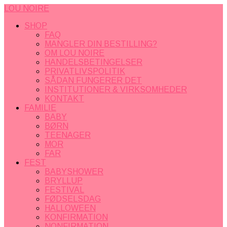
LOU NOIRE
SHOP
FAQ
MANGLER DIN BESTILLING?
OM LOU NOIRE
HANDELSBETINGELSER
PRIVATLIVSPOLITIK
SÅDAN FUNGERER DET
INSTITUTIONER & VIRKSOMHEDER
KONTAKT
FAMILIE
BABY
BØRN
TEENAGER
MOR
FAR
FEST
BABYSHOWER
BRYLLUP
FESTIVAL
FØDSELSDAG
HALLOWEEN
KONFIRMATION
NONFIRMATION