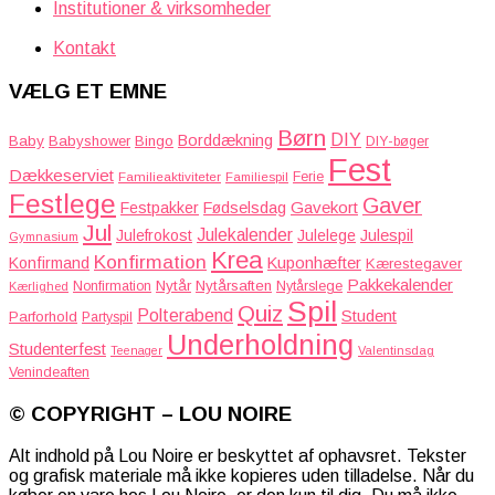
Institutioner & virksomheder
Kontakt
VÆLG ET EMNE
Børn
DIY
Borddækning
Baby
Babyshower
Bingo
DIY-bøger
Fest
Dækkeserviet
Familieaktiviteter
Ferie
Familiespil
Festlege
Gaver
Gavekort
Festpakker
Fødselsdag
Jul
Julekalender
Julefrokost
Julelege
Julespil
Gymnasium
Krea
Konfirmation
Kuponhæfter
Konfirmand
Kærestegaver
Pakkekalender
Nytår
Nytårsaften
Nonfirmation
Nytårslege
Kærlighed
Spil
Quiz
Polterabend
Student
Parforhold
Partyspil
Underholdning
Studenterfest
Teenager
Valentinsdag
Venindeaften
© COPYRIGHT – LOU NOIRE
Alt indhold på Lou Noire er beskyttet af ophavsret. Tekster
og grafisk materiale må ikke kopieres uden tilladelse. Når du