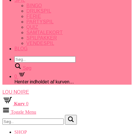
SPIL
BINGO
DRUKSPIL
FERIE
PARTYSPIL
QUIZ
SAMTALEKORT
SPILPAKKER
VENDESPIL
BLOG
Søg
0
Henter indholdet af kurven...
LOU NOIRE
Kurv
0
Toggle Menu
SHOP