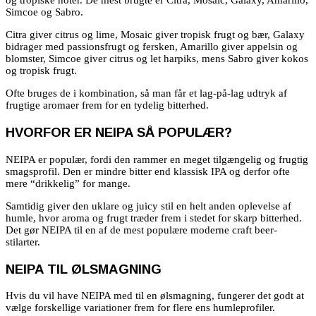
og tropiske noter. De mest brugte er Citra, Mosaic, Galaxy, Amarillo,
Simcoe og Sabro.
Citra giver citrus og lime, Mosaic giver tropisk frugt og bær, Galaxy
bidrager med passionsfrugt og fersken, Amarillo giver appelsin og
blomster, Simcoe giver citrus og let harpiks, mens Sabro giver kokos
og tropisk frugt.
Ofte bruges de i kombination, så man får et lag-på-lag udtryk af
frugtige aromaer frem for en tydelig bitterhed.
HVORFOR ER NEIPA SÅ POPULÆR?
NEIPA er populær, fordi den rammer en meget tilgængelig og frugtig
smagsprofil. Den er mindre bitter end klassisk IPA og derfor ofte
mere “drikkelig” for mange.
Samtidig giver den uklare og juicy stil en helt anden oplevelse af
humle, hvor aroma og frugt træder frem i stedet for skarp bitterhed.
Det gør NEIPA til en af de mest populære moderne craft beer-
stilarter.
NEIPA TIL ØLSMAGNING
Hvis du vil have NEIPA med til en ølsmagning, fungerer det godt at
vælge forskellige variationer frem for flere ens humleprofiler.