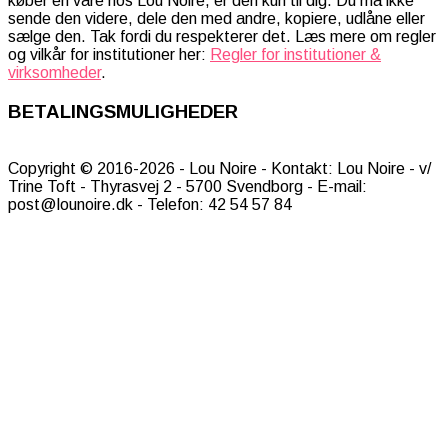
køber en vare hos Lou Noire, er den kun til dig. Du må ikke
sende den videre, dele den med andre, kopiere, udlåne eller
sælge den. Tak fordi du respekterer det. Læs mere om regler
og vilkår for institutioner her:
Regler for institutioner &
virksomheder
.
BETALINGSMULIGHEDER
Copyright © 2016-2026 - Lou Noire - Kontakt: Lou Noire - v/
Trine Toft - Thyrasvej 2 - 5700 Svendborg - E-mail:
post@lounoire.dk - Telefon: 42 54 57 84