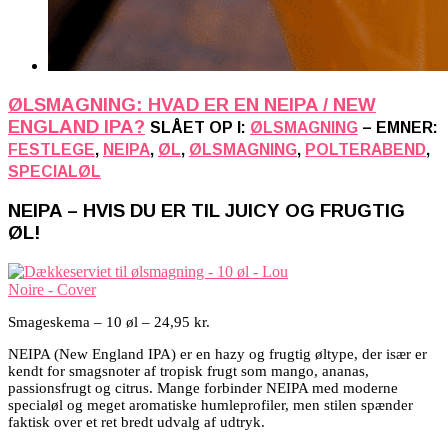
ØLSMAGNING: HVAD ER EN NEIPA / NEW
ENGLAND IPA?
SLÅET OP I:
ØLSMAGNING
– EMNER:
FESTLEGE
,
NEIPA
,
ØL
,
ØLSMAGNING
,
POLTERABEND
,
SPECIALØL
NEIPA – HVIS DU ER TIL JUICY OG FRUGTIG
ØL!
Smageskema – 10 øl – 24,95 kr.
NEIPA (New England IPA) er en hazy og frugtig øltype, der især er
kendt for smagsnoter af tropisk frugt som mango, ananas,
passionsfrugt og citrus. Mange forbinder NEIPA med moderne
specialøl og meget aromatiske humleprofiler, men stilen spænder
faktisk over et ret bredt udvalg af udtryk.