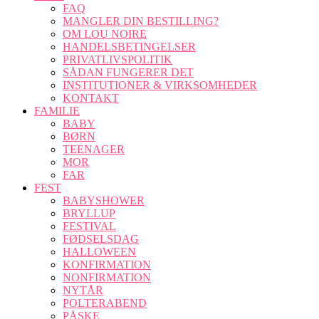
FAQ
MANGLER DIN BESTILLING?
OM LOU NOIRE
HANDELSBETINGELSER
PRIVATLIVSPOLITIK
SÅDAN FUNGERER DET
INSTITUTIONER & VIRKSOMHEDER
KONTAKT
FAMILIE
BABY
BØRN
TEENAGER
MOR
FAR
FEST
BABYSHOWER
BRYLLUP
FESTIVAL
FØDSELSDAG
HALLOWEEN
KONFIRMATION
NONFIRMATION
NYTÅR
POLTERABEND
PÅSKE