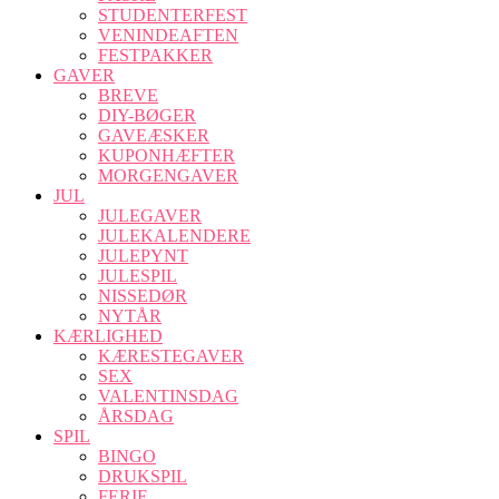
STUDENTERFEST
VENINDEAFTEN
FESTPAKKER
GAVER
BREVE
DIY-BØGER
GAVEÆSKER
KUPONHÆFTER
MORGENGAVER
JUL
JULEGAVER
JULEKALENDERE
JULEPYNT
JULESPIL
NISSEDØR
NYTÅR
KÆRLIGHED
KÆRESTEGAVER
SEX
VALENTINSDAG
ÅRSDAG
SPIL
BINGO
DRUKSPIL
FERIE