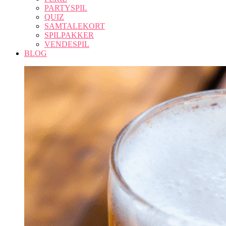
PARTYSPIL
QUIZ
SAMTALEKORT
SPILPAKKER
VENDESPIL
BLOG