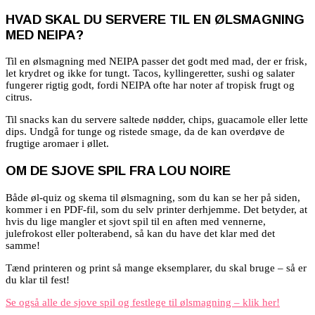
HVAD SKAL DU SERVERE TIL EN ØLSMAGNING
MED NEIPA?
Til en ølsmagning med NEIPA passer det godt med mad, der er frisk,
let krydret og ikke for tungt. Tacos, kyllingeretter, sushi og salater
fungerer rigtig godt, fordi NEIPA ofte har noter af tropisk frugt og
citrus.
Til snacks kan du servere saltede nødder, chips, guacamole eller lette
dips. Undgå for tunge og ristede smage, da de kan overdøve de
frugtige aromaer i øllet.
OM DE SJOVE SPIL FRA LOU NOIRE
Både øl-quiz og skema til ølsmagning, som du kan se her på siden,
kommer i en PDF-fil, som du selv printer derhjemme. Det betyder, at
hvis du lige mangler et sjovt spil til en aften med vennerne,
julefrokost eller polterabend, så kan du have det klar med det
samme!
Tænd printeren og print så mange eksemplarer, du skal bruge – så er
du klar til fest!
Se også alle de sjove spil og festlege til ølsmagning – klik her!