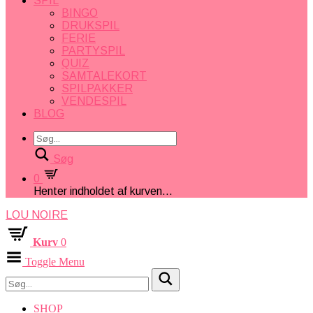
SPIL
BINGO
DRUKSPIL
FERIE
PARTYSPIL
QUIZ
SAMTALEKORT
SPILPAKKER
VENDESPIL
BLOG
Søg
0
Henter indholdet af kurven...
LOU NOIRE
Kurv
0
Toggle Menu
SHOP