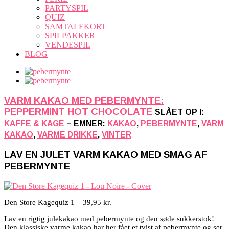
PARTYSPIL
QUIZ
SAMTALEKORT
SPILPAKKER
VENDESPIL
BLOG
VARM KAKAO MED PEBERMYNTE:
PEPPERMINT HOT CHOCOLATE
SLÅET OP I:
KAFFE & KAGE
– EMNER:
KAKAO
,
PEBERMYNTE
,
VARM
KAKAO
,
VARME DRIKKE
,
VINTER
LAV EN JULET VARM KAKAO MED SMAG AF
PEBERMYNTE
Den Store Kagequiz 1 – 39,95 kr.
Lav en rigtig julekakao med pebermynte og den søde sukkerstok!
Den klassiske varme kakao har her fået et tvist af pebermynte og ser