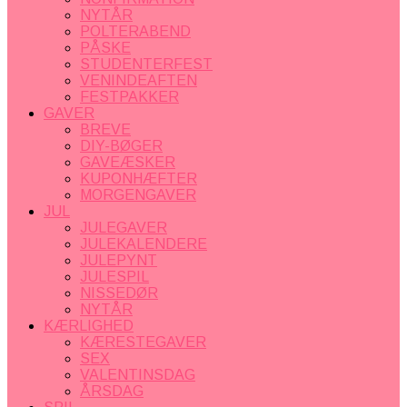
NYTÅR
POLTERABEND
PÅSKE
STUDENTERFEST
VENINDEAFTEN
FESTPAKKER
GAVER
BREVE
DIY-BØGER
GAVEÆSKER
KUPONHÆFTER
MORGENGAVER
JUL
JULEGAVER
JULEKALENDERE
JULEPYNT
JULESPIL
NISSEDØR
NYTÅR
KÆRLIGHED
KÆRESTEGAVER
SEX
VALENTINSDAG
ÅRSDAG