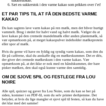
sukkerstokke.
Sæt en sukkerstok i den varme kakao som prikken over i’et!
ET PAR TIPS TIL AT FÅ DEN BEDSTE VARME
KAKAO
Du kan sagtens lave varm kakao på ren mælk, men det bliver hurtigt
vammelt. Brug i stedet for halvt vand og halvt mælk. Vælger du at
lave kakao på den cremede mandelmælk eller anden plantemælk, så
vær opmærksom på, at meget kakaopulver indeholder mælkeprotein
eller spor af mælk.
Hvis du gerne vil have en fyldig og syndig varm kakao, som den du
får på caféerne, skal du anskaffe dig en mælkeskummer. Det er dén,
der giver det cremede mælkeskum i den varme kakao. Vær
opmærksom på, at det ikke er nok med en håndskummer, der bare
pisker mælken, den skal også kunne varme den samtidig.
OM DE SJOVE SPIL OG FESTLEGE FRA LOU
NOIRE
Alle spil, quizzer og gaver fra Lou Noire, som du kan se her på
siden, kommer i en PDF-fil, som du selv printer derhjemme. Det
betyder, at hvis du lige mangler et sjovt spil til festen, så kan du have
det klar med det samme!