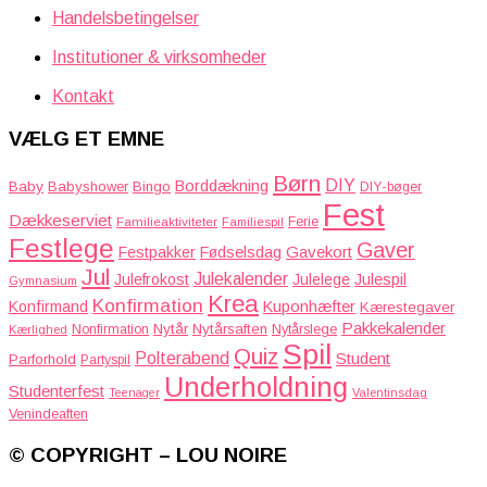
Handelsbetingelser
Institutioner & virksomheder
Kontakt
VÆLG ET EMNE
Børn
DIY
Borddækning
Baby
Babyshower
Bingo
DIY-bøger
Fest
Dækkeserviet
Familieaktiviteter
Ferie
Familiespil
Festlege
Gaver
Gavekort
Festpakker
Fødselsdag
Jul
Julekalender
Julefrokost
Julelege
Julespil
Gymnasium
Krea
Konfirmation
Kuponhæfter
Konfirmand
Kærestegaver
Pakkekalender
Nytår
Nytårsaften
Nonfirmation
Nytårslege
Kærlighed
Spil
Quiz
Polterabend
Student
Parforhold
Partyspil
Underholdning
Studenterfest
Teenager
Valentinsdag
Venindeaften
© COPYRIGHT – LOU NOIRE