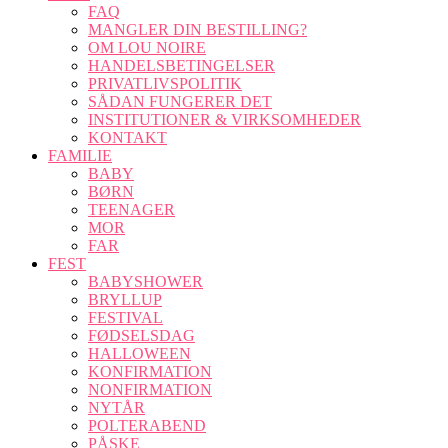
FAQ
MANGLER DIN BESTILLING?
OM LOU NOIRE
HANDELSBETINGELSER
PRIVATLIVSPOLITIK
SÅDAN FUNGERER DET
INSTITUTIONER & VIRKSOMHEDER
KONTAKT
FAMILIE
BABY
BØRN
TEENAGER
MOR
FAR
FEST
BABYSHOWER
BRYLLUP
FESTIVAL
FØDSELSDAG
HALLOWEEN
KONFIRMATION
NONFIRMATION
NYTÅR
POLTERABEND
PÅSKE