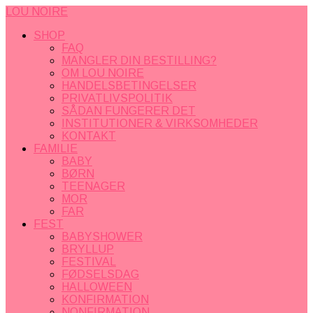
LOU NOIRE
SHOP
FAQ
MANGLER DIN BESTILLING?
OM LOU NOIRE
HANDELSBETINGELSER
PRIVATLIVSPOLITIK
SÅDAN FUNGERER DET
INSTITUTIONER & VIRKSOMHEDER
KONTAKT
FAMILIE
BABY
BØRN
TEENAGER
MOR
FAR
FEST
BABYSHOWER
BRYLLUP
FESTIVAL
FØDSELSDAG
HALLOWEEN
KONFIRMATION
NONFIRMATION