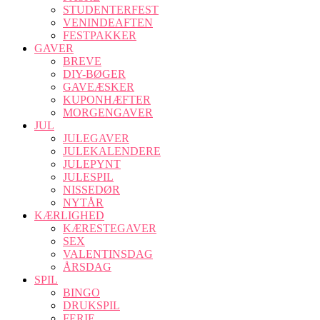
STUDENTERFEST
VENINDEAFTEN
FESTPAKKER
GAVER
BREVE
DIY-BØGER
GAVEÆSKER
KUPONHÆFTER
MORGENGAVER
JUL
JULEGAVER
JULEKALENDERE
JULEPYNT
JULESPIL
NISSEDØR
NYTÅR
KÆRLIGHED
KÆRESTEGAVER
SEX
VALENTINSDAG
ÅRSDAG
SPIL
BINGO
DRUKSPIL
FERIE