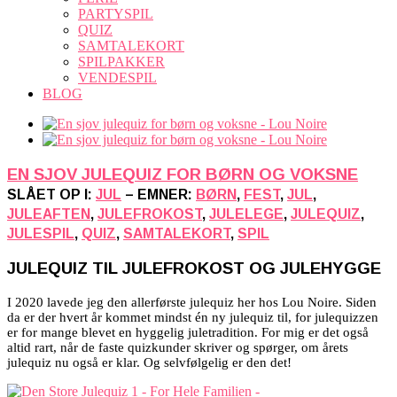
PARTYSPIL
QUIZ
SAMTALEKORT
SPILPAKKER
VENDESPIL
BLOG
EN SJOV JULEQUIZ FOR BØRN OG VOKSNE
SLÅET OP I:
JUL
– EMNER:
BØRN
,
FEST
,
JUL
,
JULEAFTEN
,
JULEFROKOST
,
JULELEGE
,
JULEQUIZ
,
JULESPIL
,
QUIZ
,
SAMTALEKORT
,
SPIL
JULEQUIZ TIL JULEFROKOST OG JULEHYGGE
I 2020 lavede jeg den allerførste julequiz her hos Lou Noire. Siden
da er der hvert år kommet mindst én ny julequiz til, for julequizzen
er for mange blevet en hyggelig juletradition. For mig er det også
altid rart, når de faste quizkunder skriver og spørger, om årets
julequiz nu også er klar. Og selvfølgelig er den det!