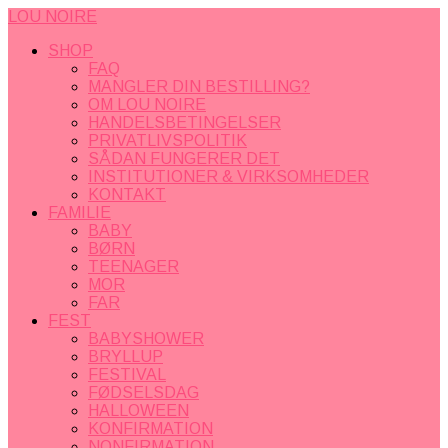
LOU NOIRE
SHOP
FAQ
MANGLER DIN BESTILLING?
OM LOU NOIRE
HANDELSBETINGELSER
PRIVATLIVSPOLITIK
SÅDAN FUNGERER DET
INSTITUTIONER & VIRKSOMHEDER
KONTAKT
FAMILIE
BABY
BØRN
TEENAGER
MOR
FAR
FEST
BABYSHOWER
BRYLLUP
FESTIVAL
FØDSELSDAG
HALLOWEEN
KONFIRMATION
NONFIRMATION