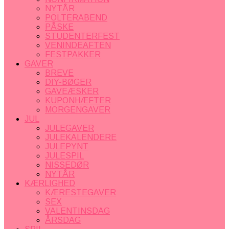
NYTÅR
POLTERABEND
PÅSKE
STUDENTERFEST
VENINDEAFTEN
FESTPAKKER
GAVER
BREVE
DIY-BØGER
GAVEÆSKER
KUPONHÆFTER
MORGENGAVER
JUL
JULEGAVER
JULEKALENDERE
JULEPYNT
JULESPIL
NISSEDØR
NYTÅR
KÆRLIGHED
KÆRESTEGAVER
SEX
VALENTINSDAG
ÅRSDAG