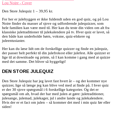
Den Store Julequiz 1 – 39,95 kr.
For her er julehyggen er ikke fuldendt uden en god quiz, og på Lou
Noire finder du masser af sjove og udfordrende julequizzer, som
hele familien kan være med til. Her kan du teste din viden om alt fra
klassiske juletraditioner til julekalendere på tv. Hver quiz er lavet, så
den både kan underholde børn, voksne, quiz-elskere og
juleentusiaster.
Her kan du læse lidt om de forskellige quizzer og finde en julequiz,
der passer helt perfekt til din julefrokost eller julefest. Alle quizzer er
lige til at downloade og printe, så I kan komme i gang med at quizze
med det samme. Det bliver så hyggeligt!
DEN STORE JULEQUIZ
Den Store Julequiz har jeg lavet fast hvert år – og der kommer nye
quizzer, lige så længe jeg kan blive ved med at finde på. I hver quiz
er der 30 sjove spørgsmål i 6 forskellige kategorier. Og det er
spørgsmål om alt, hvad der har med julen at gøre: juletraditioner,
julesange, julemad, julekager, jul i andre lande og julekalendere.
Hvis der er et fact om julen – så kommer det med i min quiz før eller
siden!