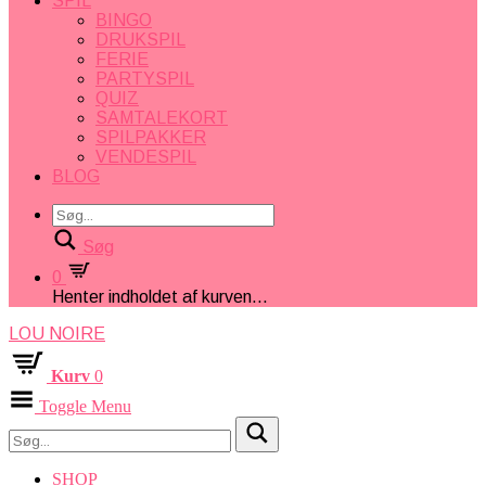
SPIL
BINGO
DRUKSPIL
FERIE
PARTYSPIL
QUIZ
SAMTALEKORT
SPILPAKKER
VENDESPIL
BLOG
Søg
0
Henter indholdet af kurven...
LOU NOIRE
Kurv
0
Toggle Menu
SHOP