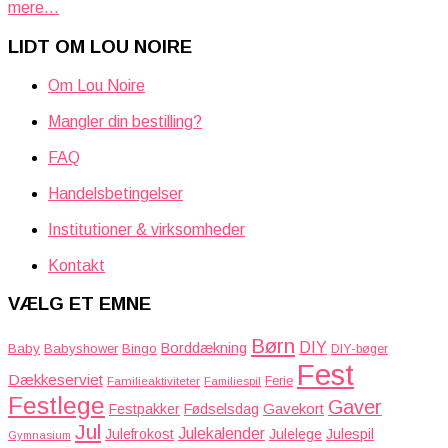
mere...
LIDT OM LOU NOIRE
Om Lou Noire
Mangler din bestilling?
FAQ
Handelsbetingelser
Institutioner & virksomheder
Kontakt
VÆLG ET EMNE
Børn
DIY
Borddækning
Baby
Babyshower
Bingo
DIY-bøger
Fest
Dækkeserviet
Familieaktiviteter
Ferie
Familiespil
Festlege
Gaver
Gavekort
Festpakker
Fødselsdag
Jul
Julekalender
Julefrokost
Julelege
Julespil
Gymnasium