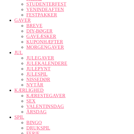
STUDENTERFEST
VENINDEAFTEN
FESTPAKKER
GAVER
BREVE
DIY-BØGER
GAVEÆSKER
KUPONHÆFTER
MORGENGAVER
JUL
JULEGAVER
JULEKALENDERE
JULEPYNT
JULESPIL
NISSEDØR
NYTÅR
KÆRLIGHED
KÆRESTEGAVER
SEX
VALENTINSDAG
ÅRSDAG
SPIL
BINGO
DRUKSPIL
FERIE