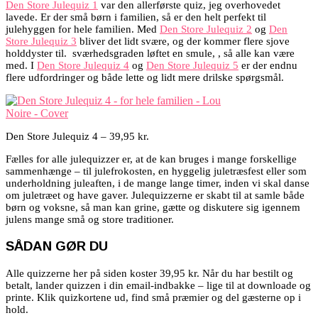
Den Store Julequiz 1
var den allerførste quiz, jeg overhovedet
lavede. Er der små børn i familien, så er den helt perfekt til
julehyggen for hele familien. Med
Den Store Julequiz 2
og
Den
Store Julequiz 3
bliver det lidt svære, og der kommer flere sjove
holddyster til. sværhedsgraden løftet en smule, , så alle kan være
med. I
Den Store Julequiz 4
og
Den Store Julequiz 5
er der endnu
flere udfordringer og både lette og lidt mere drilske spørgsmål.
Den Store Julequiz 4 – 39,95 kr.
Fælles for alle julequizzer er, at de kan bruges i mange forskellige
sammenhænge – til julefrokosten, en hyggelig juletræsfest eller som
underholdning juleaften, i de mange lange timer, inden vi skal danse
om juletræet og have gaver. Julequizzerne er skabt til at samle både
børn og voksne, så man kan grine, gætte og diskutere sig igennem
julens mange små og store traditioner.
SÅDAN GØR DU
Alle quizzerne her på siden koster 39,95 kr. Når du har bestilt og
betalt, lander quizzen i din email-indbakke – lige til at downloade og
printe. Klik quizkortene ud, find små præmier og del gæsterne op i
hold.