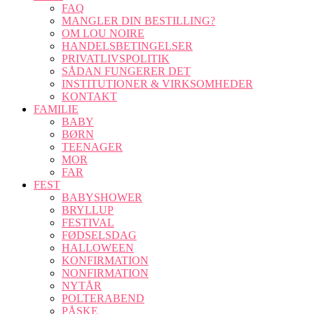
FAQ
MANGLER DIN BESTILLING?
OM LOU NOIRE
HANDELSBETINGELSER
PRIVATLIVSPOLITIK
SÅDAN FUNGERER DET
INSTITUTIONER & VIRKSOMHEDER
KONTAKT
FAMILIE
BABY
BØRN
TEENAGER
MOR
FAR
FEST
BABYSHOWER
BRYLLUP
FESTIVAL
FØDSELSDAG
HALLOWEEN
KONFIRMATION
NONFIRMATION
NYTÅR
POLTERABEND
PÅSKE