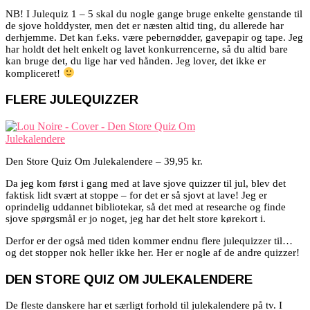
NB! I Julequiz 1 – 5 skal du nogle gange bruge enkelte genstande til
de sjove holddyster, men det er næsten altid ting, du allerede har
derhjemme. Det kan f.eks. være pebernødder, gavepapir og tape. Jeg
har holdt det helt enkelt og lavet konkurrencerne, så du altid bare
kan bruge det, du lige har ved hånden. Jeg lover, det ikke er
kompliceret!
FLERE JULEQUIZZER
Den Store Quiz Om Julekalendere – 39,95 kr.
Da jeg kom først i gang med at lave sjove quizzer til jul, blev det
faktisk lidt svært at stoppe – for det er så sjovt at lave! Jeg er
oprindelig uddannet bibliotekar, så det med at researche og finde
sjove spørgsmål er jo noget, jeg har det helt store kørekort i.
Derfor er der også med tiden kommer endnu flere julequizzer til…
og det stopper nok heller ikke her. Her er nogle af de andre quizzer!
DEN STORE QUIZ OM JULEKALENDERE
De fleste danskere har et særligt forhold til julekalendere på tv. I