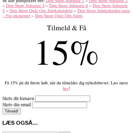
Se alle julequizzer her:
Den Store Julequiz 1
–
Den Store Julequiz 2
–
Den Store Julequiz 3
–
Den Store Julequiz 4
–
Den Store Julequiz
5
–
Den Store Quiz Om Julekalendere
–
Den Store Julekalender-quiz
– For eksperter
–
Den Store Quiz Om Julen
Tilmeld & Få
15%
Få 15% på dit første køb, når du tilmelder dig nyhedsbrevet. Læs mere
her
!
Skriv dit fornavn
Skriv din email
LÆS OGSÅ…