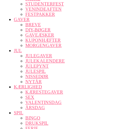
STUDENTERFEST
VENINDEAFTEN
FESTPAKKER
GAVER
BREVE
DIY-BØGER
GAVEÆSKER
KUPONHÆFTER
MORGENGAVER
JUL
JULEGAVER
JULEKALENDERE
JULEPYNT
JULESPIL
NISSEDØR
NYTÅR
KÆRLIGHED
KÆRESTEGAVER
SEX
VALENTINSDAG
ÅRSDAG
SPIL
BINGO
DRUKSPIL
FERIE