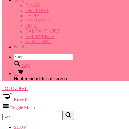
SPIL
BINGO
DRUKSPIL
FERIE
PARTYSPIL
QUIZ
SAMTALEKORT
SPILPAKKER
VENDESPIL
BLOG
Søg
0
Henter indholdet af kurven...
LOU NOIRE
Kurv
0
Toggle Menu
SHOP