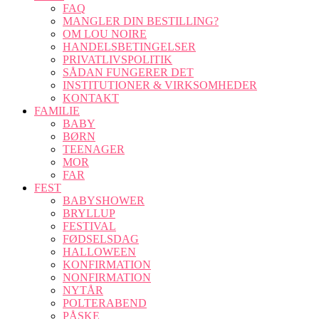
FAQ
MANGLER DIN BESTILLING?
OM LOU NOIRE
HANDELSBETINGELSER
PRIVATLIVSPOLITIK
SÅDAN FUNGERER DET
INSTITUTIONER & VIRKSOMHEDER
KONTAKT
FAMILIE
BABY
BØRN
TEENAGER
MOR
FAR
FEST
BABYSHOWER
BRYLLUP
FESTIVAL
FØDSELSDAG
HALLOWEEN
KONFIRMATION
NONFIRMATION
NYTÅR
POLTERABEND
PÅSKE