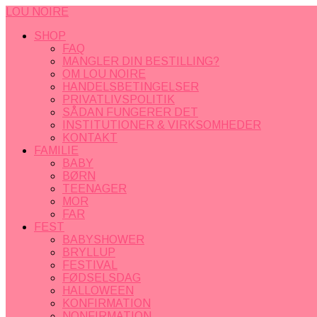
LOU NOIRE
SHOP
FAQ
MANGLER DIN BESTILLING?
OM LOU NOIRE
HANDELSBETINGELSER
PRIVATLIVSPOLITIK
SÅDAN FUNGERER DET
INSTITUTIONER & VIRKSOMHEDER
KONTAKT
FAMILIE
BABY
BØRN
TEENAGER
MOR
FAR
FEST
BABYSHOWER
BRYLLUP
FESTIVAL
FØDSELSDAG
HALLOWEEN
KONFIRMATION
NONFIRMATION