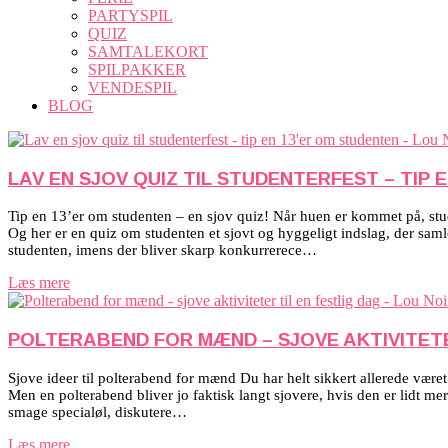
PARTYSPIL
QUIZ
SAMTALEKORT
SPILPAKKER
VENDESPIL
BLOG
LAV EN SJOV QUIZ TIL STUDENTERFEST – TIP 
Tip en 13’er om studenten – en sjov quiz! Når huen er kommet på, student
Og her er en quiz om studenten et sjovt og hyggeligt indslag, der sa
studenten, imens der bliver skarp konkurrerece…
Læs mere
POLTERABEND FOR MÆND – SJOVE AKTIVITETE
Sjove ideer til polterabend for mænd Du har helt sikkert allerede været 
Men en polterabend bliver jo faktisk langt sjovere, hvis den er lidt mere
smage specialøl, diskutere…
Læs mere