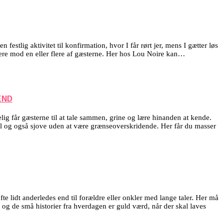
estlig aktivitet til konfirmation, hvor I får rørt jer, mens I gætter løs
re mod en eller flere af gæsterne. Her hos Lou Noire kan…
END
elig får gæsterne til at tale sammen, grine og lære hinanden at kende.
til og også sjove uden at være grænseoverskridende. Her får du masser
te lidt anderledes end til forældre eller onkler med lange taler. Her må
s og de små historier fra hverdagen er guld værd, når der skal laves