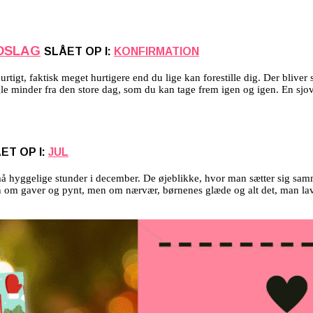
NDSLAG
SLÅET OP I:
KONFIRMATION
igt, faktisk meget hurtigere end du lige kan forestille dig. Der bliver s
nogle minder fra den store dag, som du kan tage frem igen og igen. En 
ET OP I:
JUL
små hyggelige stunder i december. De øjeblikke, hvor man sætter sig sam
kun om gaver og pynt, men om nærvær, børnenes glæde og alt det, man 