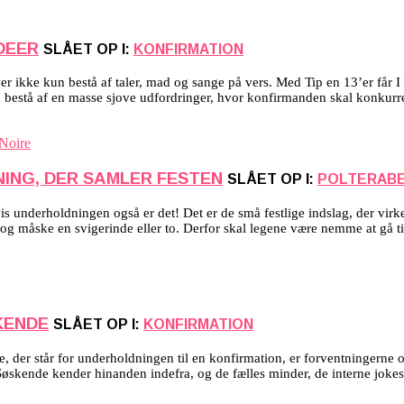
IDEER
SLÅET OP I:
KONFIRMATION
 ikke kun bestå af taler, mad og sange på vers. Med Tip en 13’er får I en f
bestå af en masse sjove udfordringer, hvor konfirmanden skal konkurre
ING, DER SAMLER FESTEN
SLÅET OP I:
POLTERAB
vis underholdningen også er det! Det er de små festlige indslag, der virk
e og måske en svigerinde eller to. Derfor skal legene være nemme at gå 
KENDE
SLÅET OP I:
KONFIRMATION
e, der står for underholdningen til en konfirmation, er forventningerne of
t. Søskende kender hinanden indefra, og de fælles minder, de interne joke