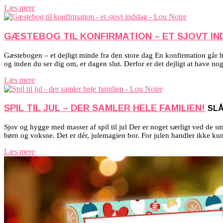
Læs mere
GÆSTEBOG TIL KONFIRMATION – ET SJOVT I
Gæstebogen – et dejligt minde fra den store dag En konfirmation går hurt
og inden du ser dig om, er dagen slut. Derfor er det dejligt at have 
Læs mere
SPIL TIL JUL – DER SAMLER HELE FAMILIEN!
SLÅ
Sjov og hygge med masser af spil til jul Der er noget særligt ved de 
børn og voksne. Det er dér, julemagien bor. For julen handler ikke 
Læs mere