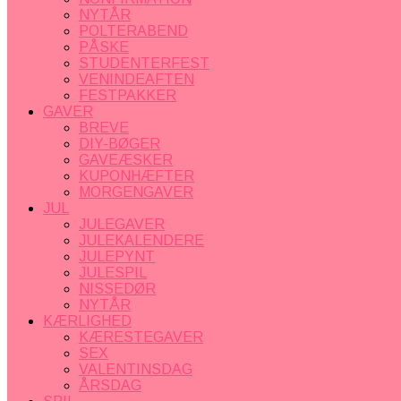
NYTÅR
POLTERABEND
PÅSKE
STUDENTERFEST
VENINDEAFTEN
FESTPAKKER
GAVER
BREVE
DIY-BØGER
GAVEÆSKER
KUPONHÆFTER
MORGENGAVER
JUL
JULEGAVER
JULEKALENDERE
JULEPYNT
JULESPIL
NISSEDØR
NYTÅR
KÆRLIGHED
KÆRESTEGAVER
SEX
VALENTINSDAG
ÅRSDAG