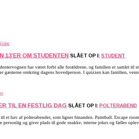
EN 13’ER OM STUDENTEN
SLÅET OP I:
STUDENT
ervognen har været forbi alle forældrene, og familien er samlet til studen
mler gæsterne omkring dagens hovedperson. I quizzen kan familien, venn
R TIL EN FESTLIG DAG
SLÅET OP I:
POLTERABEND
til et hav af polterabender, som ligner hinanden. Paintball. Escape room. 
 personlig og giver plads til gode snakke, interne jokes og fælles oplevel