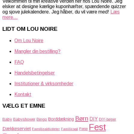
Velkommen til min kreative verden her hos Lou Noire. Jeg
elsker at designe kærlige kuponhæfter, spændende quizzer
og sjove julekalendere. Jeg håber, du vil være med!
Læs
mere...
LIDT OM LOU NOIRE
Om Lou Noire
Mangler din bestilling?
FAQ
Handelsbetingelser
Institutioner & virksomheder
Kontakt
VÆLG ET EMNE
Børn
DIY
Borddækning
Baby
Babyshower
Bingo
DIY-bøger
Fest
Dækkeserviet
Familieaktiviteter
Ferie
Familiespil