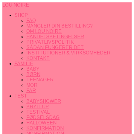
LOU NOIRE
SHOP
FAQ
MANGLER DIN BESTILLING?
OM LOU NOIRE
HANDELSBETINGELSER
PRIVATLIVSPOLITIK
SÅDAN FUNGERER DET
INSTITUTIONER & VIRKSOMHEDER
KONTAKT
FAMILIE
BABY
BØRN
TEENAGER
MOR
FAR
FEST
BABYSHOWER
BRYLLUP
FESTIVAL
FØDSELSDAG
HALLOWEEN
KONFIRMATION
NONFIRMATION