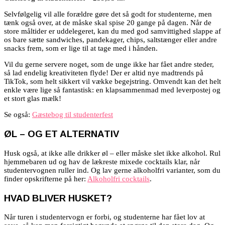
Selvfølgelig vil alle forældre gøre det så godt for studenterne, men
tænk også over, at de måske skal spise 20 gange på dagen. Når de
store måltider er uddelegeret, kan du med god samvittighed slappe af
os bare sætte sandwiches, pandekager, chips, saltstænger eller andre
snacks frem, som er lige til at tage med i hånden.
Vil du gerne servere noget, som de unge ikke har fået andre steder,
så lad endelig kreativiteten flyde! Der er altid nye madtrends på
TikTok, som helt sikkert vil vække begejstring. Omvendt kan det helt
enkle være lige så fantastisk: en klapsammenmad med leverpostej og
et stort glas mælk!
Se også:
Gæstebog til studenterfest
ØL – OG ET ALTERNATIV
Husk også, at ikke alle drikker øl – eller måske slet ikke alkohol. Rul
hjemmebaren ud og hav de lækreste mixede cocktails klar, når
studentervognen ruller ind. Og lav gerne alkoholfri varianter, som du
finder opskrifterne på her:
Alkoholfri cocktails
.
HVAD BLIVER HUSKET?
Når turen i studentervogn er forbi, og studenterne har fået lov at