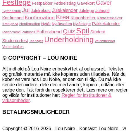
Festlege
Gaver
Gavekort
Festpakker
Fødselsdag
Jul
Julekalender
Julefrokost
Julelege
Julespil
Gymnasium
Krea
Konfirmation
Kuponhæfter
Konfirmand
Kærestegaver
Pakkekalender
Nytår
Nytårsaften
Nonfirmation
Nytårslege
Kærlighed
Spil
Quiz
Polterabend
Student
Parforhold
Partyspil
Underholdning
Studenterfest
Teenager
Valentinsdag
Venindeaften
© COPYRIGHT – LOU NOIRE
Alt indhold på Lou Noire er beskyttet af ophavsret. Tekster
og grafisk materiale må ikke kopieres uden tilladelse. Når du
køber en vare hos Lou Noire, er den kun til dig. Du må ikke
sende den videre, dele den med andre, kopiere, udlåne eller
sælge den. Tak fordi du respekterer det. Læs mere om regler
og vilkår for institutioner her:
Regler for institutioner &
virksomheder
.
BETALINGSMULIGHEDER
Copyright © 2016-2026 - Lou Noire - Kontakt: Lou Noire - v/