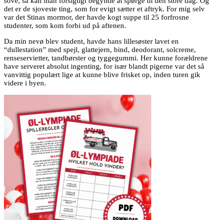
sove, så kan man forsigtigt begynde at spørge til den store dag. Og
det er de sjoveste ting, som for evigt sætter et aftryk. For mig selv
var det Stinas mormor, der havde kogt suppe til 25 forfrosne
studenter, som kom forbi ud på aftenen.
Da min nevø blev student, havde hans lillesøster lavet en
“dullestation” med spejl, glattejern, bind, deodorant, solcreme,
renseservietter, tandbørster og tyggegummi. Her kunne forældrene
have serveret absolut ingenting, for især blandt pigerne var det så
vanvittig populært lige at kunne blive frisket op, inden turen gik
videre i byen.