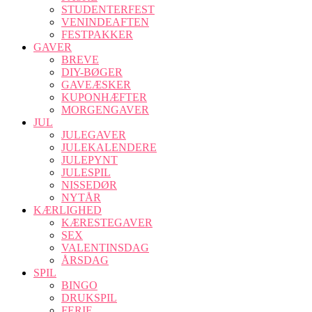
STUDENTERFEST
VENINDEAFTEN
FESTPAKKER
GAVER
BREVE
DIY-BØGER
GAVEÆSKER
KUPONHÆFTER
MORGENGAVER
JUL
JULEGAVER
JULEKALENDERE
JULEPYNT
JULESPIL
NISSEDØR
NYTÅR
KÆRLIGHED
KÆRESTEGAVER
SEX
VALENTINSDAG
ÅRSDAG
SPIL
BINGO
DRUKSPIL
FERIE