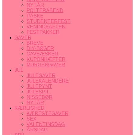
NYTÅR
POLTERABEND
PÅSKE
STUDENTERFEST
VENINDEAFTEN
FESTPAKKER
GAVER
BREVE
DIY-BØGER
GAVEÆSKER
KUPONHÆFTER
MORGENGAVER
JUL
JULEGAVER
JULEKALENDERE
JULEPYNT
JULESPIL
NISSEDØR
NYTÅR
KÆRLIGHED
KÆRESTEGAVER
SEX
VALENTINSDAG
ÅRSDAG