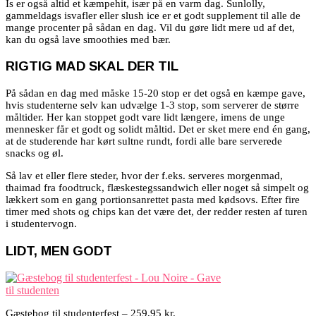
Is er også altid et kæmpehit, især på en varm dag. Sunlolly,
gammeldags isvafler eller slush ice er et godt supplement til alle de
mange procenter på sådan en dag. Vil du gøre lidt mere ud af det,
kan du også lave smoothies med bær.
RIGTIG MAD SKAL DER TIL
På sådan en dag med måske 15-20 stop er det også en kæmpe gave,
hvis studenterne selv kan udvælge 1-3 stop, som serverer de større
måltider. Her kan stoppet godt vare lidt længere, imens de unge
mennesker får et godt og solidt måltid. Det er sket mere end én gang,
at de studerende har kørt sultne rundt, fordi alle bare serverede
snacks og øl.
Så lav et eller flere steder, hvor der f.eks. serveres morgenmad,
thaimad fra foodtruck, flæskestegssandwich eller noget så simpelt og
lækkert som en gang portionsanrettet pasta med kødsovs. Efter fire
timer med shots og chips kan det være det, der redder resten af turen
i studentervogn.
LIDT, MEN GODT
Gæstebog til studenterfest – 259,95 kr.