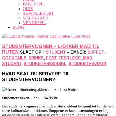
PARTYSPIL
QUIZ
SAMTALEKORT
SPILPAKKER
VENDESPIL
BLOG
STUDENTERVOGNEN – LÆKKER MAD TIL
RUTEN
SLÅET OP I:
STUDENT
– EMNER:
BUFFET
,
COCKTAILS
,
DRINKS
,
FEST
,
FESTLEGE
,
MAD
,
STUDENT
,
STUDENTERKØRSEL
,
STUDENTERVOGN
HVAD SKAL DU SERVERE TIL
STUDENTERVOGNEN?
Studenterpakken – hhx – 84,95 kr.
Når studentervognen ruller ind, er det sjældent tidspunktet for de helt
store kulinariske ambitioner. Stoppene er korte, stemningen er høj,
og de studerende har allerede været igennem uendelige mængder