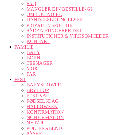
FAQ
MANGLER DIN BESTILLING?
OM LOU NOIRE
HANDELSBETINGELSER
PRIVATLIVSPOLITIK
SÅDAN FUNGERER DET
INSTITUTIONER & VIRKSOMHEDER
KONTAKT
FAMILIE
BABY
BØRN
TEENAGER
MOR
FAR
FEST
BABYSHOWER
BRYLLUP
FESTIVAL
FØDSELSDAG
HALLOWEEN
KONFIRMATION
NONFIRMATION
NYTÅR
POLTERABEND
PÅSKE