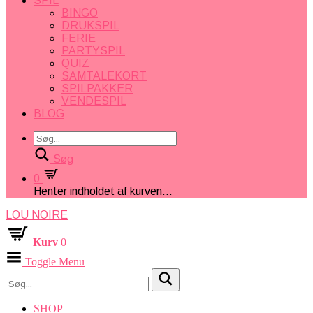
SPIL
BINGO
DRUKSPIL
FERIE
PARTYSPIL
QUIZ
SAMTALEKORT
SPILPAKKER
VENDESPIL
BLOG
Søg
0
Henter indholdet af kurven...
LOU NOIRE
Kurv
0
Toggle Menu
SHOP