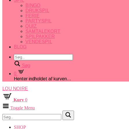
SPIL
BINGO
DRUKSPIL
FERIE
PARTYSPIL
QUIZ
SAMTALEKORT
SPILPAKKER
VENDESPIL
BLOG
Søg
0
Henter indholdet af kurven...
LOU NOIRE
Kurv
0
Toggle Menu
SHOP