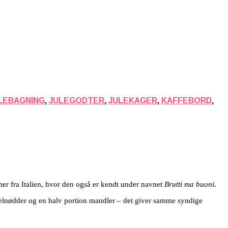
LEBAGNING
,
JULEGODTER
,
JULEKAGER
,
KAFFEBORD
,
er fra Italien, hvor den også er kendt under navnet
Brutti ma buoni
.
sselnødder og en halv portion mandler – det giver samme syndige