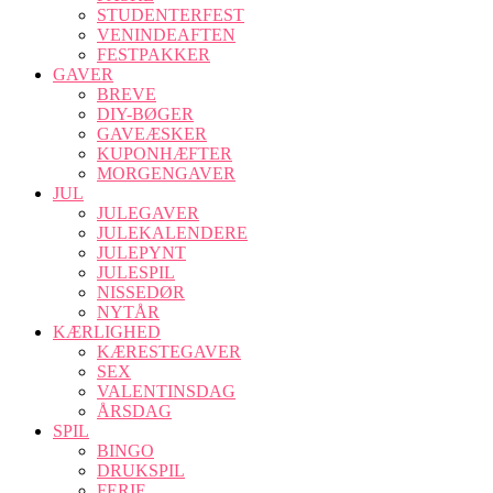
STUDENTERFEST
VENINDEAFTEN
FESTPAKKER
GAVER
BREVE
DIY-BØGER
GAVEÆSKER
KUPONHÆFTER
MORGENGAVER
JUL
JULEGAVER
JULEKALENDERE
JULEPYNT
JULESPIL
NISSEDØR
NYTÅR
KÆRLIGHED
KÆRESTEGAVER
SEX
VALENTINSDAG
ÅRSDAG
SPIL
BINGO
DRUKSPIL
FERIE