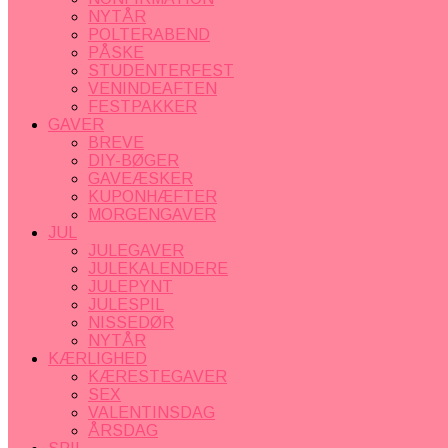
NYTÅR
POLTERABEND
PÅSKE
STUDENTERFEST
VENINDEAFTEN
FESTPAKKER
GAVER
BREVE
DIY-BØGER
GAVEÆSKER
KUPONHÆFTER
MORGENGAVER
JUL
JULEGAVER
JULEKALENDERE
JULEPYNT
JULESPIL
NISSEDØR
NYTÅR
KÆRLIGHED
KÆRESTEGAVER
SEX
VALENTINSDAG
ÅRSDAG