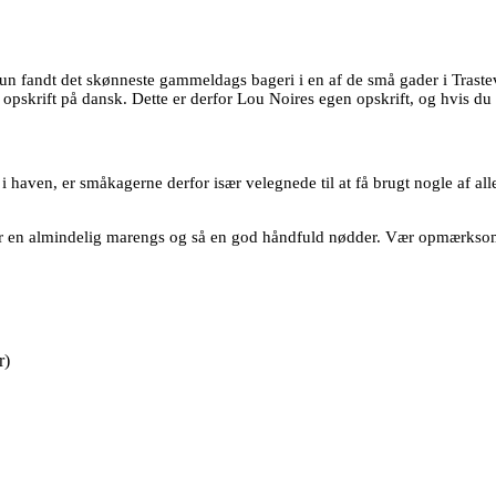
n fandt det skønneste gammeldags bageri i en af de små gader i Trasteve
opskrift på dansk. Dette er derfor Lou Noires egen opskrift, og hvis du 
 haven, er småkagerne derfor især velegnede til at få brugt nogle af al
æver en almindelig marengs og så en god håndfuld nødder. Vær opmærksom 
r)