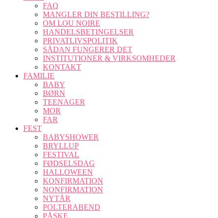
FAQ
MANGLER DIN BESTILLING?
OM LOU NOIRE
HANDELSBETINGELSER
PRIVATLIVSPOLITIK
SÅDAN FUNGERER DET
INSTITUTIONER & VIRKSOMHEDER
KONTAKT
FAMILIE
BABY
BØRN
TEENAGER
MOR
FAR
FEST
BABYSHOWER
BRYLLUP
FESTIVAL
FØDSELSDAG
HALLOWEEN
KONFIRMATION
NONFIRMATION
NYTÅR
POLTERABEND
PÅSKE