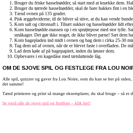
Bruger du friske hasselnødder, så start med at knække dem. Hak
Bruger du tørrede hasselnødder, skal de bare hakkes fint i en ble
Tænd ovnen på 135 grader.
Pisk æggehviderne, til de bliver så stive, at du kan vende bunden
Kom salt og citronsaft i. Tilsæt sukker og hasselnødder lidt efte
Kom hasselnødde-massen op i en sprøjtepose med stor tylle. S
småkager. Det gør ikke noget, de ikke bliver pæne! Sæt dem ba
Kom bagepladen ind midt i ovnen og bag dem i cirka 25-30 min
Tag dem ud af ovnen, når de er blevet faste i overfladen. De må i
Lad dem køle af på bagepapiret, inden du løsner dem.
Opbevares i en kagedåse med tætsluttende låg.
OM DE SJOVE SPIL OG FESTLEGE FRA LOU NOI
Alle spil, quizzer og gaver fra Lou Noire, som du kan se her på siden, 
det samme!
Tænd printeren og print så mange eksemplarer, du skal bruge – så er du 
Se også alle de sjove spil og festlege – klik her!