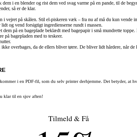
 dem i en blender og rist dem ved svag varme på en pande, til de begyn
nder, så er de klar.
 i vejret på skålen. Stil el-piskeren væk – fra nu af må du kun vende ing
r lidt og vend forsigtigt ingredienserne rundt i massen.
æt dem på en bageplade beklædt med bagepapir i små mundrette toppe. H
re på bagepladen med to teskeer.
utter.
kke overbages, da de ellers bliver tørre. De bliver lidt hårdere, når de 
RE
kommer i en PDF-fil, som du selv printer derhjemme. Det betyder, at hvis
klar til en sjov aften!
Tilmeld & Få