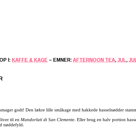
OP I:
KAFFE & KAGE
– EMNER:
AFTERNOON TEA
,
JUL
,
JU
R
de smager godt! Den lækre lille småkage med hakkede hasselnødder stamm
iver til en
Mandorlati di San Clemente
. Eller brug en halv portion ha
ed nøddefyld.