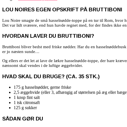
LOU NOIRES EGEN OPSKRIFT PÅ BRUTTIBONI
Lou Noire smagte de små hasselnødde-toppe på en tur til Rom, hvor hu
Det var lidt sværere, end hun havde regnet med, for der findes ikke en 
HVORDAN LAVER DU BRUTTIBONI?
Bruttiboni bliver bedst med friske nødder. Har du en hasselnøddebusk i
er jo næsten sunde…
Og ellers er det let at lave de lækre hasselnødde-toppe, der bare kr
nænsomt skal vendes i de luftige æggehvider.
HVAD SKAL DU BRUGE? (CA. 35 STK.)
175 g hasselnødder, gerne friske
2,5 æggehvide (eller 3, afhængig af størrelsen på æg eller bæge
1 knsp fint salt
1 tsk citronsaft
125 g sukker
SÅDAN GØR DU