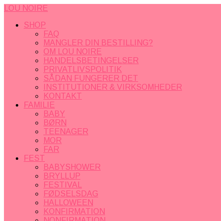
LOU NOIRE
SHOP
FAQ
MANGLER DIN BESTILLING?
OM LOU NOIRE
HANDELSBETINGELSER
PRIVATLIVSPOLITIK
SÅDAN FUNGERER DET
INSTITUTIONER & VIRKSOMHEDER
KONTAKT
FAMILIE
BABY
BØRN
TEENAGER
MOR
FAR
FEST
BABYSHOWER
BRYLLUP
FESTIVAL
FØDSELSDAG
HALLOWEEN
KONFIRMATION
NONFIRMATION