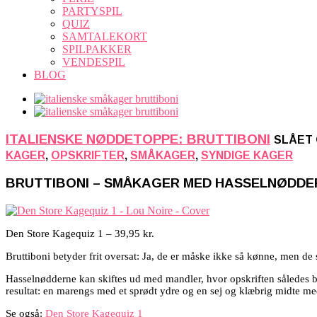
PARTYSPIL
QUIZ
SAMTALEKORT
SPILPAKKER
VENDESPIL
BLOG
ITALIENSKE NØDDETOPPE: BRUTTIBONI
SLÅET 
KAGER
,
OPSKRIFTER
,
SMÅKAGER
,
SYNDIGE KAGER
BRUTTIBONI – SMÅKAGER MED HASSELNØDDE
Den Store Kagequiz 1 – 39,95 kr.
Bruttiboni betyder frit oversat: Ja, de er måske ikke så kønne, men 
Hasselnødderne kan skiftes ud med mandler, hvor opskriften således bl
resultat: en marengs med et sprødt ydre og en sej og klæbrig midte m
Se også:
Den Store Kagequiz 1