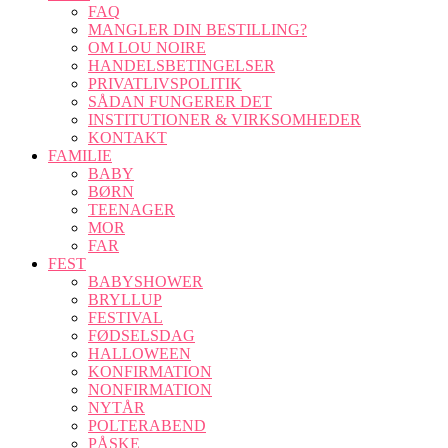
FAQ
MANGLER DIN BESTILLING?
OM LOU NOIRE
HANDELSBETINGELSER
PRIVATLIVSPOLITIK
SÅDAN FUNGERER DET
INSTITUTIONER & VIRKSOMHEDER
KONTAKT
FAMILIE
BABY
BØRN
TEENAGER
MOR
FAR
FEST
BABYSHOWER
BRYLLUP
FESTIVAL
FØDSELSDAG
HALLOWEEN
KONFIRMATION
NONFIRMATION
NYTÅR
POLTERABEND
PÅSKE