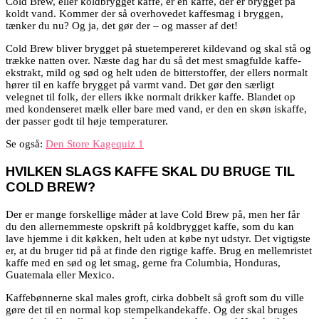
Cold Brew, eller koldbrygget kaffe, er en kaffe, der er brygget på
koldt vand. Kommer der så overhovedet kaffesmag i bryggen,
tænker du nu? Og ja, det gør der – og masser af det!
Cold Brew bliver brygget på stuetempereret kildevand og skal stå og
trække natten over. Næste dag har du så det mest smagfulde kaffe-
ekstrakt, mild og sød og helt uden de bitterstoffer, der ellers normalt
hører til en kaffe brygget på varmt vand. Det gør den særligt
velegnet til folk, der ellers ikke normalt drikker kaffe. Blandet op
med kondenseret mælk eller bare med vand, er den en skøn iskaffe,
der passer godt til høje temperaturer.
Se også:
Den Store Kagequiz 1
HVILKEN SLAGS KAFFE SKAL DU BRUGE TIL
COLD BREW?
Der er mange forskellige måder at lave Cold Brew på, men her får
du den allernemmeste opskrift på koldbrygget kaffe, som du kan
lave hjemme i dit køkken, helt uden at købe nyt udstyr. Det vigtigste
er, at du bruger tid på at finde den rigtige kaffe. Brug en mellemristet
kaffe med en sød og let smag, gerne fra Columbia, Honduras,
Guatemala eller Mexico.
Kaffebønnerne skal males groft, cirka dobbelt så groft som du ville
gøre det til en normal kop stempelkandekaffe. Og der skal bruges