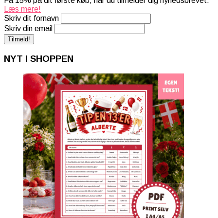
Få 15% på dit første køb, når du tilmelder dig nyhedsbrevet.
Læs mere!
Skriv dit fornavn
Skriv din email
NYT I SHOPPEN