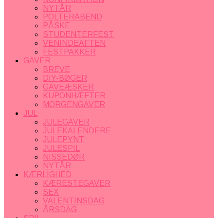
NYTÅR
POLTERABEND
PÅSKE
STUDENTERFEST
VENINDEAFTEN
FESTPAKKER
GAVER
BREVE
DIY-BØGER
GAVEÆSKER
KUPONHÆFTER
MORGENGAVER
JUL
JULEGAVER
JULEKALENDERE
JULEPYNT
JULESPIL
NISSEDØR
NYTÅR
KÆRLIGHED
KÆRESTEGAVER
SEX
VALENTINSDAG
ÅRSDAG