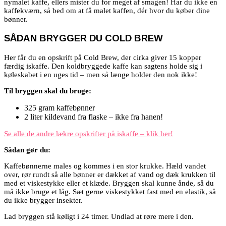
nymalet kaffe, ellers mister du for meget af smagen! Har du ikke en
kaffekværn, så bed om at få malet kaffen, dér hvor du køber dine
bønner.
SÅDAN BRYGGER DU COLD BREW
Her får du en opskrift på Cold Brew, der cirka giver 15 kopper
færdig iskaffe. Den koldbryggede kaffe kan sagtens holde sig i
køleskabet i en uges tid – men så længe holder den nok ikke!
Til bryggen skal du bruge:
325 gram kaffebønner
2 liter kildevand fra flaske – ikke fra hanen!
Se alle de andre lækre opskrifter på iskaffe – klik her!
Sådan gør du:
Kaffebønnerne males og kommes i en stor krukke. Hæld vandet
over, rør rundt så alle bønner er dækket af vand og dæk krukken til
med et viskestykke eller et klæde. Bryggen skal kunne ånde, så du
må ikke bruge et låg. Sæt gerne viskestykket fast med en elastik, så
du ikke brygger insekter.
Lad bryggen stå køligt i 24 timer. Undlad at røre mere i den.