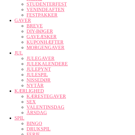
STUDENTERFEST
VENINDEAFTEN
FESTPAKKER
GAVER
BREVE
DIY-BØGER
GAVEÆSKER
KUPONHÆFTER
MORGENGAVER
JUL
JULEGAVER
JULEKALENDERE
JULEPYNT
JULESPIL
NISSEDØR
NYTÅR
KÆRLIGHED
KÆRESTEGAVER
SEX
VALENTINSDAG
ÅRSDAG
SPIL
BINGO
DRUKSPIL
FERIE