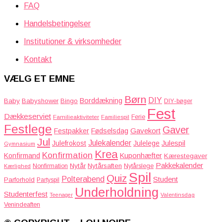
FAQ
Handelsbetingelser
Institutioner & virksomheder
Kontakt
VÆLG ET EMNE
Børn
DIY
Borddækning
Baby
Babyshower
Bingo
DIY-bøger
Fest
Dækkeserviet
Familieaktiviteter
Ferie
Familiespil
Festlege
Gaver
Gavekort
Festpakker
Fødselsdag
Jul
Julekalender
Julefrokost
Julelege
Julespil
Gymnasium
Krea
Konfirmation
Kuponhæfter
Konfirmand
Kærestegaver
Pakkekalender
Nytår
Nytårsaften
Nonfirmation
Nytårslege
Kærlighed
Spil
Quiz
Polterabend
Student
Parforhold
Partyspil
Underholdning
Studenterfest
Teenager
Valentinsdag
Venindeaften