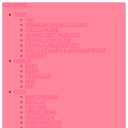
LOU NOIRE
SHOP
FAQ
MANGLER DIN BESTILLING?
OM LOU NOIRE
HANDELSBETINGELSER
PRIVATLIVSPOLITIK
SÅDAN FUNGERER DET
INSTITUTIONER & VIRKSOMHEDER
KONTAKT
FAMILIE
BABY
BØRN
TEENAGER
MOR
FAR
FEST
BABYSHOWER
BRYLLUP
FESTIVAL
FØDSELSDAG
HALLOWEEN
KONFIRMATION
NONFIRMATION