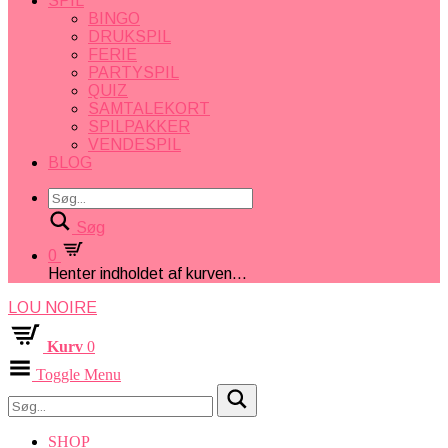
SPIL
BINGO
DRUKSPIL
FERIE
PARTYSPIL
QUIZ
SAMTALEKORT
SPILPAKKER
VENDESPIL
BLOG
Søg
0
Henter indholdet af kurven...
LOU NOIRE
Kurv
0
Toggle Menu
SHOP