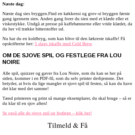
Næste dag:
Næste dag sies bryggen.Find en køkkensi og grov-si bryggen første
gang igennem sien. Anden gang forer du sien med et klæde eller et
viskestykke. Undgå at presse på kaffebønnerne eller vride klædet, da
du her vil trække bitterstoffer ud.
Nu har du en koldbryg, som kan blive til den lækreste iskaffe! Få
opskrifterne her:
5 slags iskaffe med Cold Brew
OM DE SJOVE SPIL OG FESTLEGE FRA LOU
NOIRE
Alle spil, quizzer og gaver fra Lou Noire, som du kan se her på
siden, kommer i en PDF-fil, som du selv printer derhjemme. Det
betyder, at hvis du lige mangler et sjovt spil til festen, så kan du have
det klar med det samme!
Tænd printeren og print så mange eksemplarer, du skal bruge – så er
du klar til en sjov aften!
Se også alle de sjove spil og festlege – klik her!
Tilmeld & Få